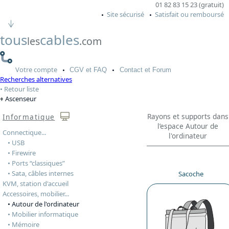
01 82 83 15 23 (gratuit)
Site sécurisé
Satisfait ou remboursé
tous
cables
les
.com
Votre
compte
CGV
et FAQ
Contact
et Forum
Recherches alternatives
Retour liste
Ascenseur
Rayons et supports dans
Informatique
l’espace Autour de
Connectique...
l'ordinateur
• USB
• Firewire
• Ports “classiques”
• Sata, câbles internes
Sacoche
KVM, station d'accueil
Accessoires, mobilier...
• Autour de l'ordinateur
• Mobilier informatique
• Mémoire