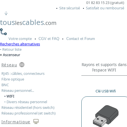
01 82 83 15 23 (gratuit)
Site sécurisé
Satisfait ou remboursé
tous
cables
les
.com
Votre
compte
CGV
et FAQ
Contact
et Forum
Recherches alternatives
Retour liste
Ascenseur
Rayons et supports dans
Réseau
l’espace WIFI
RJ45 : câbles, connecteurs
Fibre optique
BNC
Réseau personnel...
Clé USB Wifi
• WIFI
• Divers réseau personnel
Réseau résidentiel (hors switch)
Réseau professionnel (et switch)
Informatique