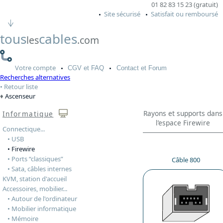
01 82 83 15 23 (gratuit)
Site sécurisé
Satisfait ou remboursé
tous
cables
les
.com
Votre
compte
CGV
et FAQ
Contact
et Forum
Recherches alternatives
Retour liste
Ascenseur
Rayons et supports dans
Informatique
l’espace Firewire
Connectique...
• USB
• Firewire
• Ports “classiques”
Câble 800
• Sata, câbles internes
KVM, station d'accueil
Accessoires, mobilier...
• Autour de l'ordinateur
• Mobilier informatique
• Mémoire