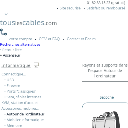
01 82 83 15 23 (gratuit)
Site sécurisé
Satisfait ou remboursé
tous
cables
les
.com
Votre
compte
CGV
et FAQ
Contact
et Forum
Recherches alternatives
Retour liste
Ascenseur
Rayons et supports dans
Informatique
l’espace Autour de
Connectique...
l'ordinateur
• USB
• Firewire
• Ports “classiques”
• Sata, câbles internes
Sacoche
KVM, station d'accueil
Accessoires, mobilier...
• Autour de l'ordinateur
• Mobilier informatique
• Mémoire