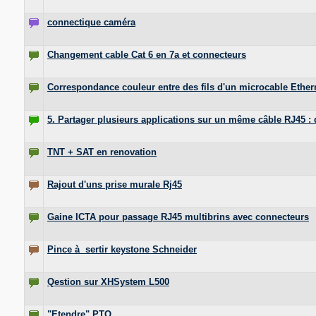
connectique caméra
Changement cable Cat 6 en 7a et connecteurs
Correspondance couleur entre des fils d'un microcable Ethern
5. Partager plusieurs applications sur un même câble RJ45 : d
TNT + SAT en renovation
Rajout d'uns prise murale Rj45
Gaine ICTA pour passage RJ45 multibrins avec connecteurs
Pince à sertir keystone Schneider
Qestion sur XHSystem L500
"Etendre" PTO