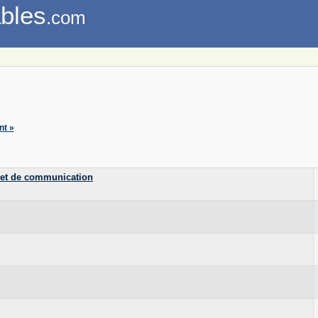
bles
.com
nt »
fret de communication