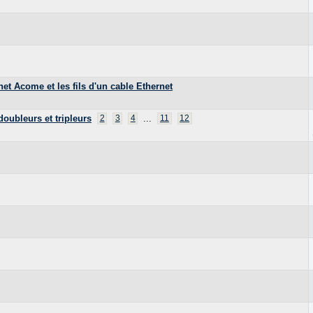
et Acome et les fils d'un cable Ethernet
oubleurs et tripleurs
...
2
3
4
11
12