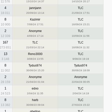
11 576
13/10/24 14:37
14/10/24 20:17
4
jannjann
TLC
18 011
20/09/24 13:14
21/09/24 17:51
8
Kazimir
TLC
10 900
7/08/24 17:51
16/09/24 15:21
2
Anonyme
TLC
12 339
4/09/24 17:14
10/09/24 11:56
167
TLC
TLC
273 651
21/03/14 22:14
16/08/24 11:32
13
Reno3000
TLC
3 148
3/08/24 13:55
9/08/24 19:19
8
Tydus974
Tydus974
11 002
30/06/24 15:20
30/06/24 18:09
2
Anonyme
Anonyme
28 159
21/04/24 01:04
22/04/24 00:05
1
edvo
TLC
24 515
2/04/24 11:35
2/04/24 14:19
8
harb
TLC
13 382
30/08/23 09:04
27/03/24 15:22
1
gbellon
TLC