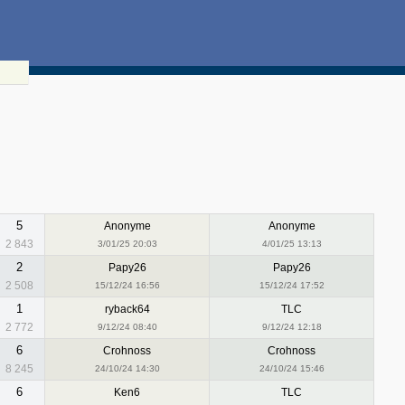
5
Anonyme
Anonyme
2 843
3/01/25 20:03
4/01/25 13:13
2
Papy26
Papy26
2 508
15/12/24 16:56
15/12/24 17:52
1
ryback64
TLC
2 772
9/12/24 08:40
9/12/24 12:18
6
Crohnoss
Crohnoss
8 245
24/10/24 14:30
24/10/24 15:46
6
Ken6
TLC