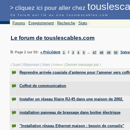
touslesca
>
cliquez ici pour
aller chez
Ce forum est lié au site touslescables.com
Forums
|
Enregistrement
|
Recherche
|
Stats
|
Le forum de touslescables.com
Page 2 sur 50
:
« Précédent
2
...
Suiva
1
3
4
5
47
48
49
50
( Sujet |
Réponses
|
Vues
|
Auteur
|
Dernier message par
)
Reprendre arrivée coaxiale d'antenne pour l'amener vers cof
Coffret de communication
Installer un réseau filaire RJ-45 dans une maison de 2002.
installation panneau de brassage dans boitier électrique
"Installation réseau Ethernet maison : besoin de conseils"