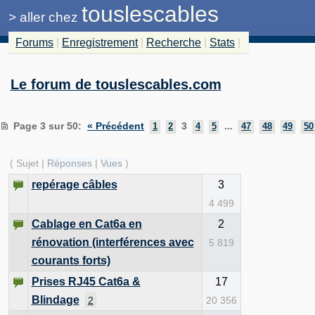
touslescables
>
aller chez
Forums
|
Enregistrement
|
Recherche
|
Stats
|
Le forum de touslescables.com
Page 3 sur 50
:
« Précédent
3
...
1
2
4
5
47
48
49
50
( Sujet |
Réponses
|
Vues
)
repérage câbles
3
4 499
Cablage en Cat6a en
2
rénovation (interférences avec
5 819
courants forts)
Prises RJ45 Cat6a &
17
Blindage
2
20 356