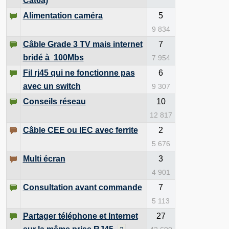
Cat6a)
Alimentation caméra
5
9 834
Câble Grade 3 TV mais internet
7
bridé à 100Mbs
7 954
Fil rj45 qui ne fonctionne pas
6
avec un switch
9 307
Conseils réseau
10
12 817
Câble CEE ou IEC avec ferrite
2
5 676
Multi écran
3
4 901
Consultation avant commande
7
5 113
Partager téléphone et Internet
27