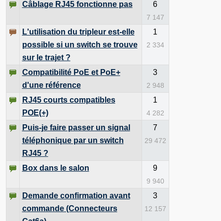
Câblage RJ45 fonctionne pas
6
7 147
L'utilisation du tripleur est-elle
1
possible si un switch se trouve
2 334
sur le trajet ?
Compatibilité PoE et PoE+
3
d'une référence
2 948
RJ45 courts compatibles
1
POE(+)
4 282
Puis-je faire passer un signal
7
téléphonique par un switch
29 472
RJ45 ?
Box dans le salon
9
9 940
Demande confirmation avant
3
commande (Connecteurs
12 157