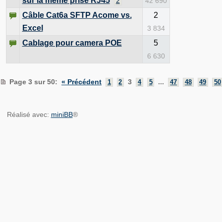
sur la même prise RJ45
2
42 690
Câble Cat6a SFTP Acome vs.
2
Excel
3 834
Cablage pour camera POE
5
6 630
Page 3 sur 50
:
« Précédent
3
...
1
2
4
5
47
48
49
50
Réalisé avec:
miniBB
®