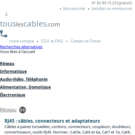
01 82 83 15 23 (gratuit)
Site sécurisé
Satisfait ou remboursé
tous
cables
les
.com
Votre
compte
CGV
et FAQ
Contact
et Forum
Recherches alternatives
Vous êtes à l'accueil
Réseau
Informatique
Audio-Vidéo, Téléphonie
Alimentation, Domotique
Électronique
Réseau
RJ45 : câbles, connecteurs et adaptateurs
Câbles à paires torsadées, cordons, connecteurs, coupleurs, doubleurs,
convertisseurs, outils RJ45. Normes : Cat5e, Cat6 et 6a, Cat7 et 7a, Cat8,