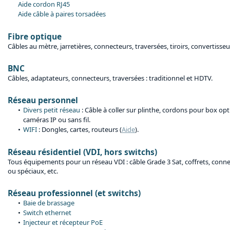
Aide cordon RJ45
Aide câble à paires torsadées
Fibre optique
Câbles au mètre, jarretières, connecteurs, traversées, tiroirs, convertisseu
BNC
Câbles, adaptateurs, connecteurs, traversées : traditionnel et HDTV.
Réseau personnel
Divers petit réseau
: Câble à coller sur plinthe, cordons pour box op
caméras IP ou sans fil.
WIFI
: Dongles, cartes, routeurs (
Aide
).
Réseau résidentiel (VDI, hors switchs)
Tous équipements pour un réseau VDI : câble Grade 3 Sat, coffrets, conne
ou spéciaux, etc.
Réseau professionnel (et switchs)
Baie de brassage
Switch ethernet
Injecteur et récepteur PoE