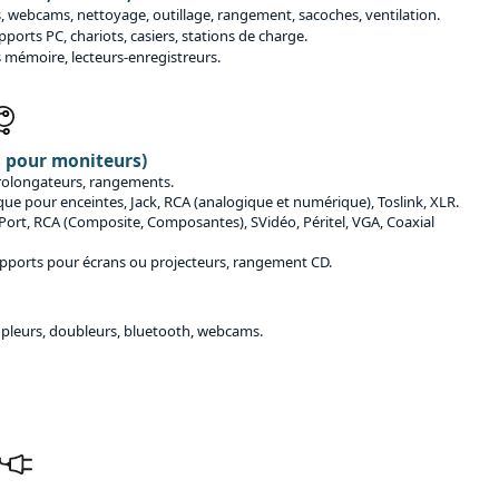
is, webcams, nettoyage, outillage, rangement, sacoches, ventilation.
pports PC, chariots, casiers, stations de charge.
s mémoire, lecteurs-enregistreurs.
s pour moniteurs)
prolongateurs, rangements.
que pour enceintes, Jack, RCA (analogique et numérique), Toslink, XLR.
Port, RCA (Composite, Composantes), SVidéo, Péritel, VGA, Coaxial
upports pour écrans ou projecteurs, rangement CD.
oupleurs, doubleurs, bluetooth, webcams.