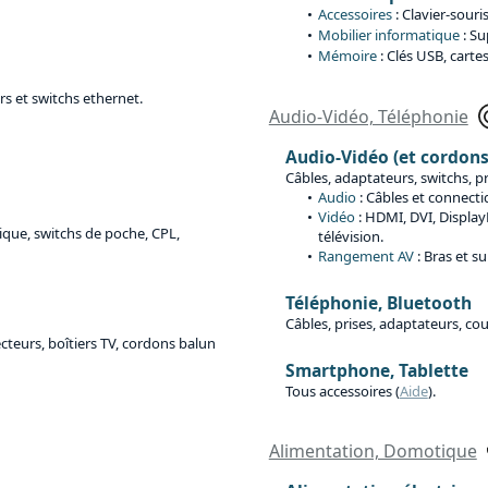
Accessoires
: Clavier-sour
Mobilier informatique
: Su
Mémoire
: Clés USB, carte
rs et switchs ethernet.
Audio-Vidéo, Téléphonie
Audio-Vidéo (et cordon
Câbles, adaptateurs, switchs, 
Audio
: Câbles et connecti
Vidéo
: HDMI, DVI, Display
tique, switchs de poche, CPL,
télévision.
Rangement AV
: Bras et s
Téléphonie, Bluetooth
Câbles, prises, adaptateurs, c
cteurs, boîtiers TV, cordons balun
Smartphone, Tablette
Tous accessoires (
Aide
).
Alimentation, Domotique