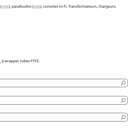
(
Aide
), parafoudre (
Aide
), consoles Hi-Fi. Transformateurs, chargeurs,
e, à wrapper, tubes PTFE.