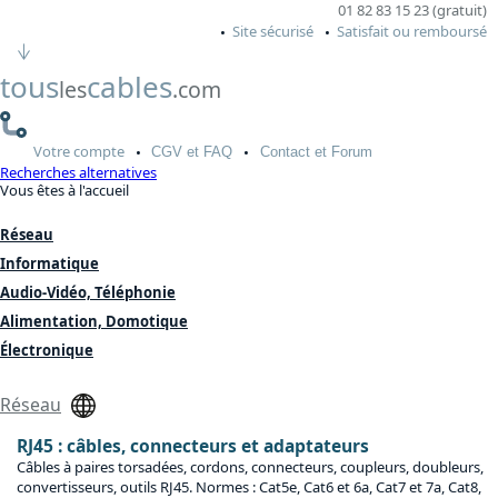
01 82 83 15 23 (gratuit)
Site sécurisé
Satisfait ou remboursé
tous
cables
les
.com
Votre
compte
CGV
et FAQ
Contact
et Forum
Recherches alternatives
Vous êtes à l'accueil
Réseau
Informatique
Audio-Vidéo, Téléphonie
Alimentation, Domotique
Électronique
Réseau
RJ45 : câbles, connecteurs et adaptateurs
Câbles à paires torsadées, cordons, connecteurs, coupleurs, doubleurs,
convertisseurs, outils RJ45. Normes : Cat5e, Cat6 et 6a, Cat7 et 7a, Cat8,