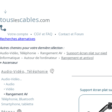
tous
cables
les
.com
Votre
compte
CGV
et FAQ
Contact
et Forum
Recherches alternatives
Autres chemins pour votre dernière sélection :
Audio-Vidéo, Téléphonie
›
Rangement AV
›
Support écran plat sur pied
Informatique
›
Autour de l'ordinateur
›
Rangement et antivol
Ascenseur
Audio-Vidéo, Téléphonie
Audio-Vidéo...
• Audio
• Vidéo
Support écran plat su
• Rangement AV
Téléphonie, Bluetooth
Smartphone, tablette
Réseau