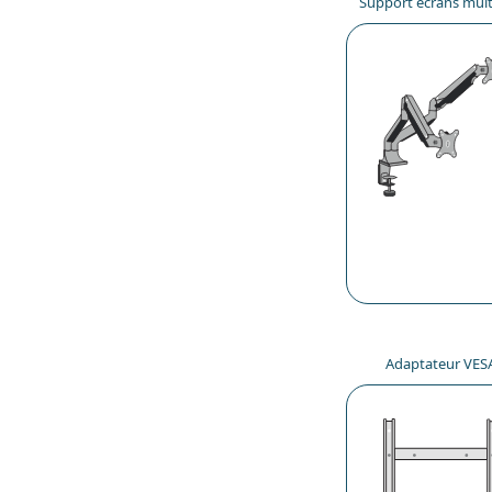
Support écrans mult
Adaptateur VES