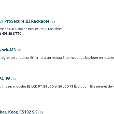
r ProSecure III Rackable
/ 05
ie des UPS Roline ProSecure III rackables.
à 493,50 € TTC
twork-M3
/ 06
grer un onduleur Ethernet à un réseau Ethernet et de le piloter en local ou 
E4, E6
/ 07
Infosec modèles E3 LCD RT, E4 LCD et E6 LCD RT Évolution. Elle permet de les
er, Keor, CS102 SK
/ 08