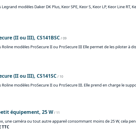
Legrand modèles Daker DK Plus, Keor SPE, Keor S, Keor LP, Keor Line RT, Keor
ure (II ou III), CS141BSC
/ 09
oline modèles ProSecure II ou ProSecure III Elle permet de les piloter à dis
ure (II ou III), CS141SC
/ 10
 Roline modèles ProSecure II ou ProSecure III. Elle prend en charge le su
petit équipement, 25 W
/ 11
 box, une caméra ou tout autre appareil consommant moins de 25 W, cela p
€ TTC