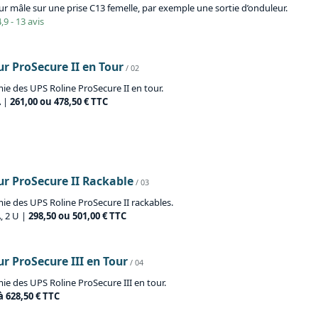
r mâle sur une prise C13 femelle, par exemple une sortie d’onduleur.
,9 - 13 avis
r ProSecure II en Tour
/ 02
ie des UPS Roline ProSecure II en tour.
A |
261,00 ou 478,50 € TTC
r ProSecure II Rackable
/ 03
ie des UPS Roline ProSecure II rackables.
, 2 U |
298,50 ou 501,00 € TTC
 ProSecure III en Tour
/ 04
e des UPS Roline ProSecure III en tour.
à 628,50 € TTC