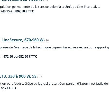
gulation permanente de la tension selon la technique Line-interactive.
: 743,75 € |
892,50 € TTC
, LineSecure, 670-960 W
/ 16
présente l’avantage de la technique Ligne-interactive avec un bon rapport qua
A |
472,50 ou 682,50 € TTC
C13, 330 à 900 W, 5S
/ 17
tion parafoudre. Grâce au logiciel gratuit Companion d’Eaton il est facile de
372,77 € TTC