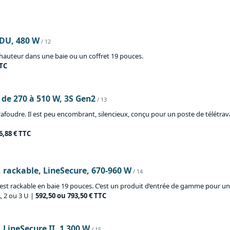
PDU, 480 W
/ 12
auteur dans une baie ou un coffret 19 pouces.
TTC
 de 270 à 510 W, 3S Gen2
/ 13
rafoudre. Il est peu encombrant, silencieux, conçu pour un poste de télétravai
6,88 € TTC
, rackable, LineSecure, 670-960 W
/ 14
 est rackable en baie 19 pouces. C’est un produit d’entrée de gamme pour un 
, 2 ou 3 U |
592,50 ou 793,50 € TTC
 LineSecure II, 1 300 W
/ 15