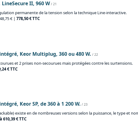
, LineSecure II, 960 W
/ 21
gulation permanente de la tension selon la technique Line-interactive.
648,75 € |
778,50 € TTC
intégré, Keor Multiplug, 360 ou 480 W.
/ 22
courues et 2 prises non-secourues mais protégées contre les surtensions.
9,24 € TTC
intégré, Keor SP, de 360 à 1 200 W.
/ 23
ackable) existe en de nombreuses versions selon la puissance, le type et no
 à 610,39 € TTC