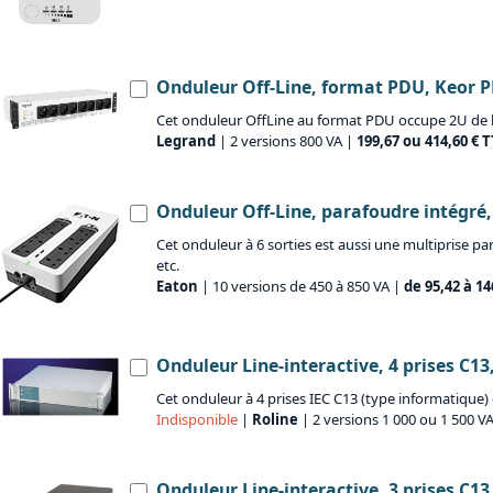
Onduleur Off-Line, format PDU, Keor 
Cet onduleur OffLine au format PDU occupe 2U de h
Legrand
| 2 versions 800 VA |
199,67 ou 414,60 € 
Onduleur Off-Line, parafoudre intégré,
Cet onduleur à 6 sorties est aussi une multiprise pa
etc.
Eaton
| 10 versions de 450 à 850 VA |
de 95,42 à 14
Onduleur Line-interactive, 4 prises C13
Cet onduleur à 4 prises IEC C13 (type informatique)
Indisponible
|
Roline
| 2 versions 1 000 ou 1 500 VA
Onduleur Line-interactive, 3 prises C13,