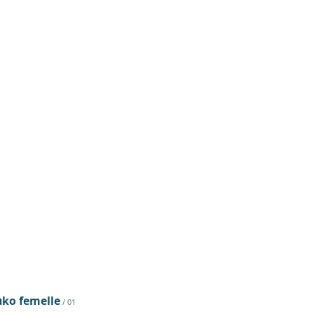
uko femelle
/ 01