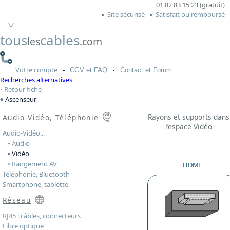
01 82 83 15 23 (gratuit)
Site sécurisé
Satisfait ou remboursé
tous
cables
les
.com
Votre
compte
CGV
et FAQ
Contact
et Forum
Recherches alternatives
Retour fiche
Ascenseur
Rayons et supports dans
Audio-Vidéo, Téléphonie
l’espace Vidéo
Audio-Vidéo...
• Audio
• Vidéo
• Rangement AV
HDMI
Téléphonie, Bluetooth
Smartphone, tablette
Réseau
RJ45 : câbles, connecteurs
Fibre optique