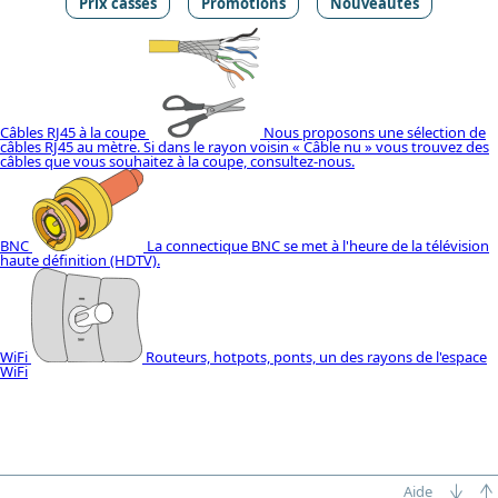
Prix cassés
Promotions
Nouveautés
Câbles RJ45 à la coupe
Nous proposons une sélection de
câbles RJ45 au mètre. Si dans le rayon voisin « Câble nu » vous trouvez des
câbles que vous souhaitez à la coupe, consultez-nous.
BNC
La connectique BNC se met à l'heure de la télévision
haute définition (HDTV).
WiFi
Routeurs, hotpots, ponts, un des rayons de l'espace
WiFi
Aide