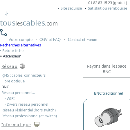
01 82 83 15 23 (gratuit)
Site sécurisé
Satisfait ou remboursé
tous
cables
les
.com
Votre
compte
CGV
et FAQ
Contact
et Forum
Recherches alternatives
Retour fiche
Ascenseur
Rayons dans l’espace
Réseau
BNC
RJ45 : câbles, connecteurs
Fibre optique
BNC
Réseau personnel...
BNC traditionnel
• WIFI
• Divers réseau personnel
Réseau résidentiel (hors switch)
Réseau professionnel (et switch)
Informatique