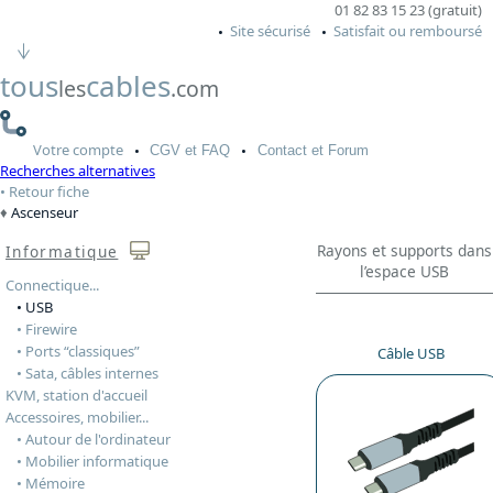
01 82 83 15 23 (gratuit)
Site sécurisé
Satisfait ou remboursé
tous
cables
les
.com
Votre
compte
CGV
et FAQ
Contact
et Forum
Recherches alternatives
Retour fiche
Ascenseur
Rayons et supports dans
Informatique
l’espace USB
Connectique...
• USB
• Firewire
• Ports “classiques”
Câble USB
• Sata, câbles internes
KVM, station d'accueil
Accessoires, mobilier...
• Autour de l'ordinateur
• Mobilier informatique
• Mémoire