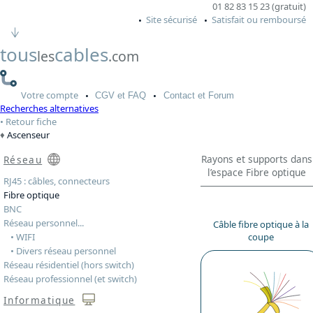
01 82 83 15 23 (gratuit)
Site sécurisé
Satisfait ou remboursé
tous
cables
les
.com
Votre
compte
CGV
et FAQ
Contact
et Forum
Recherches alternatives
Retour fiche
Ascenseur
Rayons et supports dans
Réseau
l’espace Fibre optique
RJ45 : câbles, connecteurs
Fibre optique
BNC
Réseau personnel...
Câble fibre optique à la
• WIFI
coupe
• Divers réseau personnel
Réseau résidentiel (hors switch)
Réseau professionnel (et switch)
Informatique