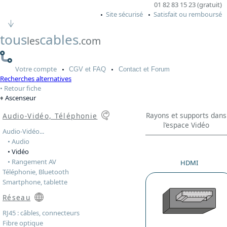
01 82 83 15 23 (gratuit)
Site sécurisé
Satisfait ou remboursé
tous
cables
les
.com
Votre
compte
CGV
et FAQ
Contact
et Forum
Recherches alternatives
Retour fiche
Ascenseur
Rayons et supports dans
Audio-Vidéo, Téléphonie
l’espace Vidéo
Audio-Vidéo...
• Audio
• Vidéo
• Rangement AV
HDMI
Téléphonie, Bluetooth
Smartphone, tablette
Réseau
RJ45 : câbles, connecteurs
Fibre optique