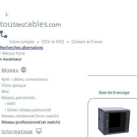
tous
cables
les
.com
Votre
compte
CGV
et FAQ
Contact
et Forum
Recherches alternatives
Retour fiche
Ascenseur
Réseau
RJ45 : câbles, connecteurs
Fibre optique
BNC
Baie de brassage
Réseau personnel...
• WIFI
• Divers réseau personnel
Réseau résidentiel (hors switch)
Réseau professionnel (et switch)
Informatique