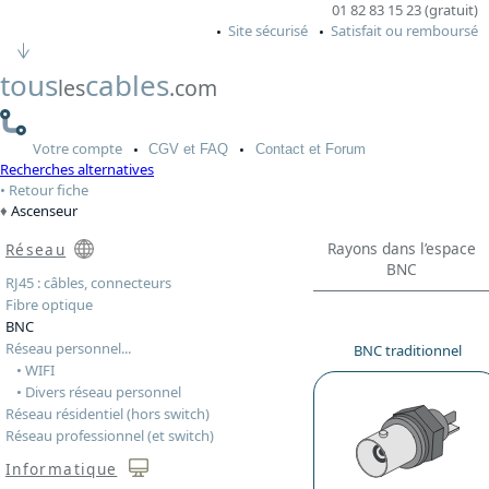
01 82 83 15 23 (gratuit)
Site sécurisé
Satisfait ou remboursé
tous
cables
les
.com
Votre
compte
CGV
et FAQ
Contact
et Forum
Recherches alternatives
Retour fiche
Ascenseur
Rayons dans l’espace
Réseau
BNC
RJ45 : câbles, connecteurs
Fibre optique
BNC
Réseau personnel...
BNC traditionnel
• WIFI
• Divers réseau personnel
Réseau résidentiel (hors switch)
Réseau professionnel (et switch)
Informatique