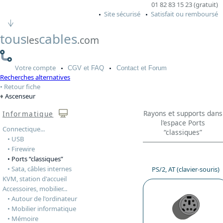
01 82 83 15 23 (gratuit)
Site sécurisé
Satisfait ou remboursé
tous
cables
les
.com
Votre
compte
CGV
et FAQ
Contact
et Forum
Recherches alternatives
Retour fiche
Ascenseur
Rayons et supports dans
Informatique
l’espace Ports
Connectique...
“classiques”
• USB
• Firewire
• Ports “classiques”
• Sata, câbles internes
PS/2, AT (clavier-souris)
KVM, station d'accueil
Accessoires, mobilier...
• Autour de l'ordinateur
• Mobilier informatique
• Mémoire