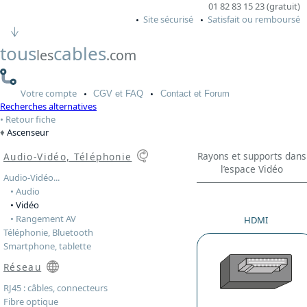
01 82 83 15 23 (gratuit)
Site sécurisé
Satisfait ou remboursé
tous
cables
les
.com
Votre
compte
CGV
et FAQ
Contact
et Forum
Recherches alternatives
Retour fiche
Ascenseur
Rayons et supports dans
Audio-Vidéo, Téléphonie
l’espace Vidéo
Audio-Vidéo...
• Audio
• Vidéo
• Rangement AV
HDMI
Téléphonie, Bluetooth
Smartphone, tablette
Réseau
RJ45 : câbles, connecteurs
Fibre optique