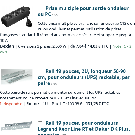
Prise multiple pour sortie onduleur
ou PC
/ 35
Cette prise multiple se branche sur une sortie C13 d’un
PC ou onduleur et permet l’utilisation de prises
françaises standard. Il répond aux normes de sécurité et supporte jusqu’à
10 A.
Dexlan
| 6 versions 3 prises, 2 500 W |
de 7,04 à 14,03 € TTC
|
Note : 5 - 2
avis
Rail 19 pouces, 2U, longueur 58-90
cm, pour onduleurs (UPS) rackable, par
paire
/ 36
Cette paire de rails permet de monter solidement les UPS rackables,
notamment Roline ProSecure II 2HE et LineSecure RM.
Indisponible
|
Roline
| 1U | Prix HT : 109,38 € |
131,26 € TTC
Rail 19 pouces, pour onduleurs
Legrand Keor Line RT et Daker DK Plus,
par paire