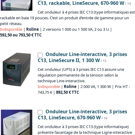
C13, rackable, LineSecure, 670-960 W
/ 14
Cet onduleur à 4 prises IEC C13 (type informatique) est
rackable en baie 19 pouces. C’est un produit d’entrée de gamme pour un
petit réseau.
Indisponible
|
Roline
| 2 versions 1 000 ou 1 500 VA, 2 ou 3 U |
592,50 ou 793,50 € TTC
Onduleur Line-interactive, 3 prises
C13, LineSecure II, 1 300 W
/ 15
Cet onduleur (UPS) à 3 prises IEC C13 assure une
régulation permanente de la tension selon la
technique Line-interactive.
Indisponible
|
Roline
| 2 000 VA, 1 300 W | Prix HT :
743,75 € |
892,50 € TTC
Onduleur Line-interactive, 3 prises
C13, LineSecure, 670-960 W
/ 16
Cet onduleur à 3 prises IEC C13 (type informatique)
présente l’avantage de la technique Ligne-interactive