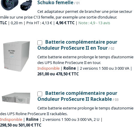
Schuko femelle
/ 01
Cet adaptateur permet de brancher une prise secteur
mâle sur une prise C13 femelle, par exemple une sortie d’onduleur.
TLC
| 0,20 m | Prix HT : 4,13 € |
4,96 € TTC
|
Note : 4,9 - 13 avis
Batterie complémentaire pour
Onduleur ProSecure II en Tour
/ 02
Cette batterie externe prolonge le temps d’autonomie
des UPS Roline ProSecure II en tour.
Indisponible
|
Roline
| 2 versions 1 500 ou 3 000 VA |
261,00 ou 478,50 € TTC
Batterie complémentaire pour
Onduleur ProSecure II Rackable
/ 03
Cette batterie externe prolonge le temps d’autonomie
des UPS Roline ProSecure II rackables.
Indisponible
|
Roline
| 2 versions 1 500 ou 3 000 VA, 2 U |
298,50 ou 501,00 € TTC