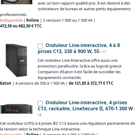
avec un bon rapport qualité prix. Il est destiné à des
ordinateurs de bureau et autres petits équipements
professionnels.
Indisponible
|
Roline
| 2 versions 1 000 ou 1 500 VA |
472,50 ou 682,50 € TTC
Onduleur Line-interactive, 4 à 8
prises C13, 330 à 900 W, 5S
/ 17
Cet onduleur Line-Interactive offre aussi une
protection parafoudre. Grâce au logiciel gratuit
Companion d’Eaton il est facile de surveiller les
équipements connectés.
Eaton
| 4 versions de 550 à 1 500 VA |
de 121,85 à 372,77 € TTC
Onduleur Line-interactive, 4 prises
C13, rackable, LineSecure II, 670-1 300 W
/
18
Cet onduleur (UPS) à 4 prises IEC C13 assure une régulation permanente de
la tension selon la technique Line-interactive.
Indisponible
|
Roline
| 3 versions de 1 000 à 2 000 VA |