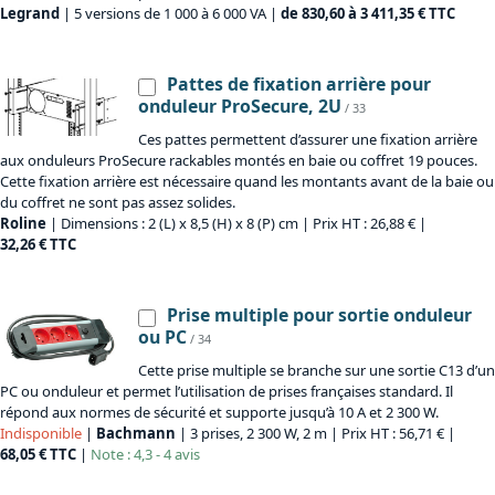
Legrand
| 5 versions de 1 000 à 6 000 VA |
de 830,60 à 3 411,35 € TTC
Pattes de fixation arrière pour
onduleur ProSecure, 2U
/ 33
Ces pattes permettent d’assurer une fixation arrière
aux onduleurs ProSecure rackables montés en baie ou coffret 19 pouces.
Cette fixation arrière est nécessaire quand les montants avant de la baie ou
du coffret ne sont pas assez solides.
Roline
| Dimensions : 2 (L) x 8,5 (H) x 8 (P) cm | Prix HT : 26,88 € |
32,26 € TTC
Prise multiple pour sortie onduleur
ou PC
/ 34
Cette prise multiple se branche sur une sortie C13 d’un
PC ou onduleur et permet l’utilisation de prises françaises standard. Il
répond aux normes de sécurité et supporte jusqu’à 10 A et 2 300 W.
Indisponible
|
Bachmann
| 3 prises, 2 300 W, 2 m | Prix HT : 56,71 € |
68,05 € TTC
|
Note : 4,3 - 4 avis