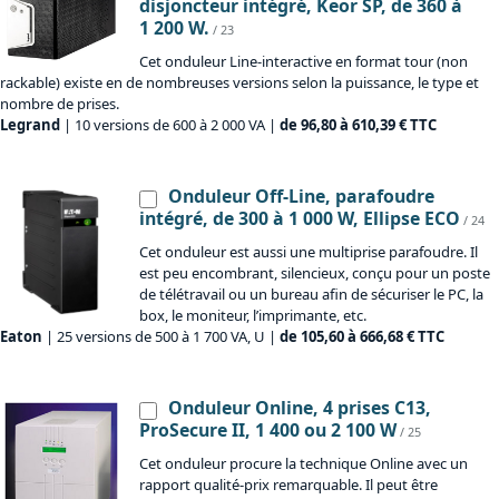
disjoncteur intégré, Keor SP, de 360 à
1 200 W.
/ 23
Cet onduleur Line-interactive en format tour (non
rackable) existe en de nombreuses versions selon la puissance, le type et
nombre de prises.
Legrand
| 10 versions de 600 à 2 000 VA |
de 96,80 à 610,39 € TTC
Onduleur Off-Line, parafoudre
intégré, de 300 à 1 000 W, Ellipse ECO
/ 24
Cet onduleur est aussi une multiprise parafoudre. Il
est peu encombrant, silencieux, conçu pour un poste
de télétravail ou un bureau afin de sécuriser le PC, la
box, le moniteur, l’imprimante, etc.
Eaton
| 25 versions de 500 à 1 700 VA, U |
de 105,60 à 666,68 € TTC
Onduleur Online, 4 prises C13,
ProSecure II, 1 400 ou 2 100 W
/ 25
Cet onduleur procure la technique Online avec un
rapport qualité-prix remarquable. Il peut être