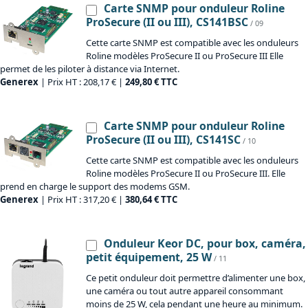
Carte SNMP pour onduleur Roline
ProSecure (II ou III), CS141BSC
/ 09
Cette carte SNMP est compatible avec les onduleurs
Roline modèles ProSecure II ou ProSecure III Elle
permet de les piloter à distance via Internet.
Generex
| Prix HT : 208,17 € |
249,80 € TTC
Carte SNMP pour onduleur Roline
ProSecure (II ou III), CS141SC
/ 10
Cette carte SNMP est compatible avec les onduleurs
Roline modèles ProSecure II ou ProSecure III. Elle
prend en charge le support des modems GSM.
Generex
| Prix HT : 317,20 € |
380,64 € TTC
Onduleur Keor DC, pour box, caméra,
petit équipement, 25 W
/ 11
Ce petit onduleur doit permettre d’alimenter une box,
une caméra ou tout autre appareil consommant
moins de 25 W, cela pendant une heure au minimum.