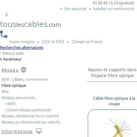
01 82 83 15 23 (gratuit)
Site sécurisé
Satisfait ou remboursé
tous
cables
les
.com
Votre
compte
CGV
et FAQ
Contact
et Forum
Recherches alternatives
Retour aide
Ascenseur
Rayons et supports dans
Réseau
l’espace Fibre optique
RJ45 : câbles, connecteurs
Fibre optique
BNC
Réseau personnel...
Câble fibre optique à la
• WIFI
coupe
• Divers réseau personnel
Réseau résidentiel (hors switch)
Réseau professionnel (et switch)
Informatique