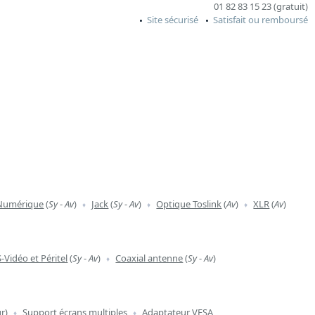
01 82 83 15 23 (gratuit)
Site sécurisé
Satisfait ou remboursé
 Numérique
(
Sy
-
Av
)
Jack
(
Sy
-
Av
)
Optique Toslink
(
Av
)
XLR
(
Av
)
S-Vidéo et Péritel
(
Sy
-
Av
)
Coaxial antenne
(
Sy
-
Av
)
r)
Support écrans multiples
Adaptateur VESA