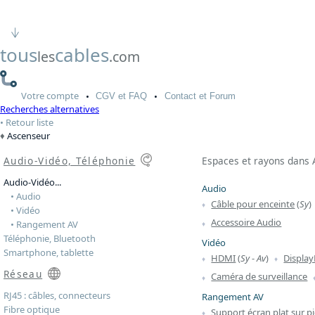
tous
cables
les
.com
Votre
compte
CGV
et FAQ
Contact
et Forum
Recherches alternatives
Retour liste
Ascenseur
Audio-Vidéo, Téléphonie
Espaces et rayons dans 
Audio-Vidéo...
Audio
• Audio
Câble pour enceinte
(
Sy
)
• Vidéo
Accessoire Audio
• Rangement AV
Téléphonie, Bluetooth
Vidéo
Smartphone, tablette
HDMI
(
Sy
-
Av
)
Display
Réseau
Caméra de surveillance
RJ45 : câbles, connecteurs
Rangement AV
Fibre optique
Support écran plat sur p