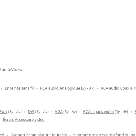
Audio-Vidéo
Enceinte sans fil
RCA audio Analogique
(
Sy
-
Av
)
RCA audio Coaxial
Port
(
Sy
-
Av
)
DVI
(
Sy
-
Av
)
VGA
(
Sy
-
Av
)
RCA et jack vidéo
(
Sy
-
Av
)
Écran, Accessoire vidéo
ied
Support écran plat sur mur
(
Sy
)
Support projecteur (plafond ou mu