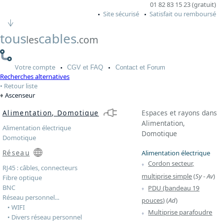
01 82 83 15 23 (gratuit)
Site sécurisé
Satisfait ou remboursé
tous
cables
les
.com
Votre
compte
CGV
et FAQ
Contact
et Forum
Recherches alternatives
Retour liste
Ascenseur
Alimentation, Domotique
Espaces et rayons dans
Alimentation,
Alimentation électrique
Domotique
Domotique
Réseau
Alimentation électrique
Cordon secteur,
RJ45 : câbles, connecteurs
multiprise simple
(
Sy
-
Av
)
Fibre optique
BNC
PDU (bandeau 19
Réseau personnel...
pouces)
(
Ad
)
• WIFI
Multiprise parafoudre
• Divers réseau personnel