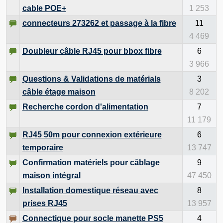
cable POE+
1 253
connecteurs 273262 et passage à la fibre
11
4 469
Doubleur câble RJ45 pour bbox fibre
6
3 966
Questions & Validations de matérials
3
câble étage maison
8 202
Recherche cordon d'alimentation
7
11 179
RJ45 50m pour connexion extérieure
6
temporaire
13 747
Confirmation matériels pour câblage
9
maison intégral
47 450
Installation domestique réseau avec
8
prises RJ45
13 957
Connectique pour socle manette PS5
4