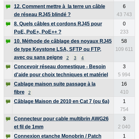
12. Comment mettre à la terre un câble
6
de réseau RJ45 blindé ?
43 743
8. Quels câbles et cordons RJ45 pour
0
PoE, PoE+, PoE++ ?
233
10. Méthode de câblage des noyaux RJ45
58
de type Keystone LSA, SFTP ou FTP,
109 611
avec ou sans peigne
2
3
4
Concevoir réseau domestique - Besoin
3
d'aide pour choix techniques et matériel
5 994
Cablage maison suite passage à la
16
fibre
410
2
Câblage Maison de 2010 en Cat 7 (ou 6a)
1
754
Connecteur pour cable multibrin AWG26
3
et fil de 1mm
2 040
Connexion etanche Monobrin / Patch
1