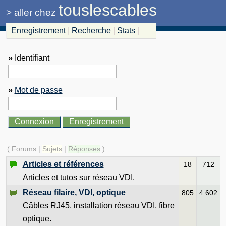
touslescables
>
aller chez
Enregistrement
|
Recherche
|
Stats
|
»
Identifiant
»
Mot de passe
( Forums |
Sujets
|
Réponses
)
Articles et références
18
712
Articles et tutos sur réseau VDI.
Réseau filaire, VDI, optique
805
4 602
Câbles RJ45, installation réseau VDI, fibre
optique.