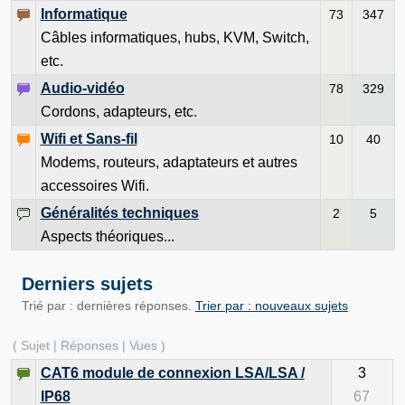
Informatique
73
347
Câbles informatiques, hubs, KVM, Switch,
etc.
Audio-vidéo
78
329
Cordons, adapteurs, etc.
Wifi et Sans-fil
10
40
Modems, routeurs, adaptateurs et autres
accessoires Wifi.
Généralités techniques
2
5
Aspects théoriques...
Derniers sujets
Trié par : dernières réponses.
Trier par : nouveaux sujets
( Sujet |
Réponses
|
Vues
)
CAT6 module de connexion LSA/LSA /
3
IP68
67