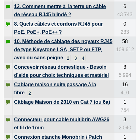
12. Comment mettre à la terre un câble
6
de réseau RJ45 blindé ?
43 743
8. Quels câbles et cordons RJ45 pour
0
PoE, PoE+, PoE++ ?
233
10. Méthode de câblage des noyaux RJ45
58
de type Keystone LSA, SFTP ou FTP,
109 612
avec ou sans peigne
2
3
4
Concevoir réseau domestique - Besoin
3
d'aide pour choix techniques et matériel
5 994
Cablage maison suite passage à la
16
fibre
410
2
Câblage Maison de 2010 en Cat 7 (ou 6a)
1
754
Connecteur pour cable multibrin AWG26
3
et fil de 1mm
2 040
Connexion etanche Monobrin / Patch
1