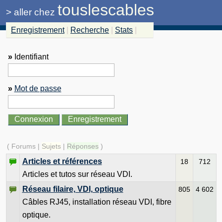
touslescables
>
aller chez
Enregistrement
|
Recherche
|
Stats
|
»
Identifiant
»
Mot de passe
( Forums |
Sujets
|
Réponses
)
Articles et références
18
712
Articles et tutos sur réseau VDI.
Réseau filaire, VDI, optique
805
4 602
Câbles RJ45, installation réseau VDI, fibre
optique.