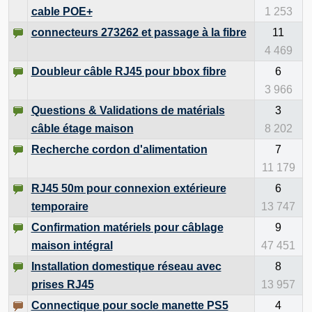
cable POE+
1 253
connecteurs 273262 et passage à la fibre
11
4 469
Doubleur câble RJ45 pour bbox fibre
6
3 966
Questions & Validations de matérials
3
câble étage maison
8 202
Recherche cordon d'alimentation
7
11 179
RJ45 50m pour connexion extérieure
6
temporaire
13 747
Confirmation matériels pour câblage
9
maison intégral
47 451
Installation domestique réseau avec
8
prises RJ45
13 957
Connectique pour socle manette PS5
4