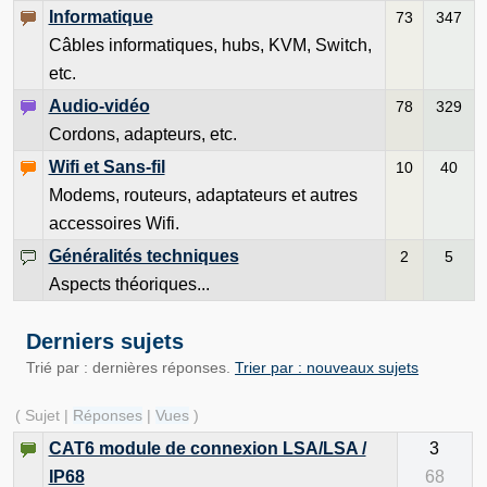
Informatique
73
347
Câbles informatiques, hubs, KVM, Switch,
etc.
Audio-vidéo
78
329
Cordons, adapteurs, etc.
Wifi et Sans-fil
10
40
Modems, routeurs, adaptateurs et autres
accessoires Wifi.
Généralités techniques
2
5
Aspects théoriques...
Derniers sujets
Trié par : dernières réponses.
Trier par : nouveaux sujets
( Sujet |
Réponses
|
Vues
)
CAT6 module de connexion LSA/LSA /
3
IP68
68