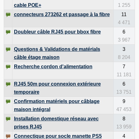
cable POE+
1 255
connecteurs 273262 et passage à la fibre
11
4 471
Doubleur câble RJ45 pour bbox fibre
6
3 967
Questions & Validations de matérials
3
câble étage maison
8 204
Recherche cordon d'alimentation
7
11 181
RJ45 50m pour connexion extérieure
6
temporaire
13 751
Confirmation matériels pour câblage
9
maison intégral
47 453
Installation domestique réseau avec
8
prises RJ45
13 959
Connectique pour socle manette PS5
4