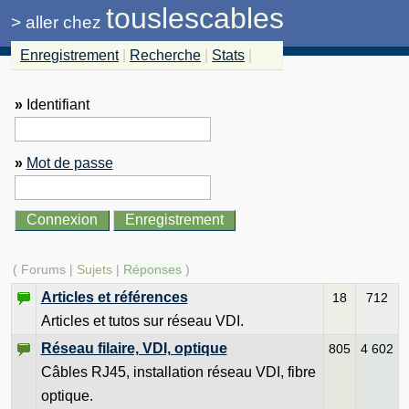
touslescables
>
aller chez
Enregistrement
|
Recherche
|
Stats
|
»
Identifiant
»
Mot de passe
( Forums |
Sujets
|
Réponses
)
Articles et références
18
712
Articles et tutos sur réseau VDI.
Réseau filaire, VDI, optique
805
4 602
Câbles RJ45, installation réseau VDI, fibre
optique.