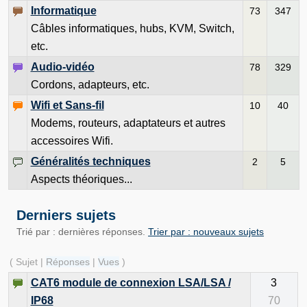
Informatique
73
347
Câbles informatiques, hubs, KVM, Switch,
etc.
Audio-vidéo
78
329
Cordons, adapteurs, etc.
Wifi et Sans-fil
10
40
Modems, routeurs, adaptateurs et autres
accessoires Wifi.
Généralités techniques
2
5
Aspects théoriques...
Derniers sujets
Trié par : dernières réponses.
Trier par : nouveaux sujets
( Sujet |
Réponses
|
Vues
)
CAT6 module de connexion LSA/LSA /
3
IP68
70