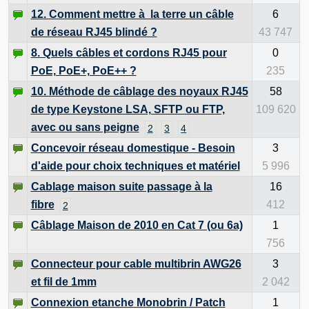
12. Comment mettre à la terre un câble
6
de réseau RJ45 blindé ?
43 747
8. Quels câbles et cordons RJ45 pour
0
PoE, PoE+, PoE++ ?
235
10. Méthode de câblage des noyaux RJ45
58
de type Keystone LSA, SFTP ou FTP,
109 620
avec ou sans peigne
2
3
4
Concevoir réseau domestique - Besoin
3
d'aide pour choix techniques et matériel
5 996
Cablage maison suite passage à la
16
fibre
412
2
Câblage Maison de 2010 en Cat 7 (ou 6a)
1
756
Connecteur pour cable multibrin AWG26
3
et fil de 1mm
2 042
Connexion etanche Monobrin / Patch
1