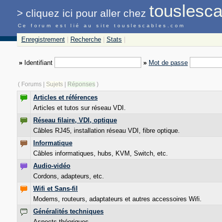
touslesca
>
cliquez ici pour
aller chez
Ce forum est lié au site touslescables.com
Enregistrement
|
Recherche
|
Stats
|
»
Identifiant
»
Mot de passe
( Forums |
Sujets
|
Réponses
)
Articles et références
Articles et tutos sur réseau VDI.
Réseau filaire, VDI, optique
Câbles RJ45, installation réseau VDI, fibre optique.
Informatique
Câbles informatiques, hubs, KVM, Switch, etc.
Audio-vidéo
Cordons, adapteurs, etc.
Wifi et Sans-fil
Modems, routeurs, adaptateurs et autres accessoires Wifi.
Généralités techniques
Aspects théoriques...