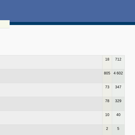
18
712
805
4 602
73
347
78
329
10
40
2
5