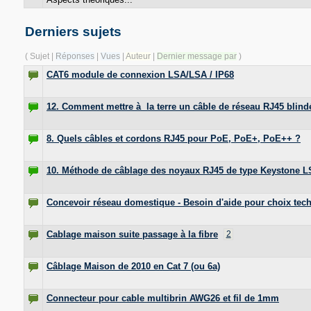
Derniers sujets
( Sujet |
Réponses
|
Vues
|
Auteur
|
Dernier message par
)
CAT6 module de connexion LSA/LSA / IP68
12. Comment mettre à la terre un câble de réseau RJ45 blind
8. Quels câbles et cordons RJ45 pour PoE, PoE+, PoE++ ?
10. Méthode de câblage des noyaux RJ45 de type Keystone L
Concevoir réseau domestique - Besoin d'aide pour choix tech
Cablage maison suite passage à la fibre
2
Câblage Maison de 2010 en Cat 7 (ou 6a)
Connecteur pour cable multibrin AWG26 et fil de 1mm