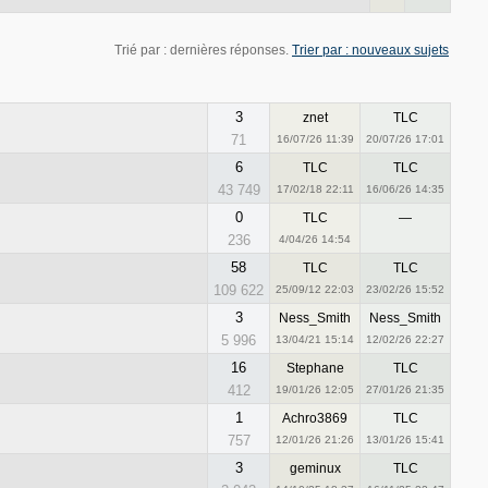
Trié par : dernières réponses.
Trier par : nouveaux sujets
3
znet
TLC
71
16/07/26 11:39
20/07/26 17:01
6
TLC
TLC
43 749
17/02/18 22:11
16/06/26 14:35
0
TLC
—
236
4/04/26 14:54
58
TLC
TLC
109 622
25/09/12 22:03
23/02/26 15:52
3
Ness_Smith
Ness_Smith
5 996
13/04/21 15:14
12/02/26 22:27
16
Stephane
TLC
412
19/01/26 12:05
27/01/26 21:35
1
Achro3869
TLC
757
12/01/26 21:26
13/01/26 15:41
3
geminux
TLC