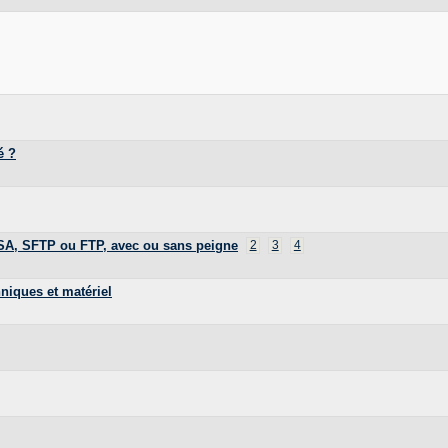
é ?
SA, SFTP ou FTP, avec ou sans peigne
2
3
4
niques et matériel