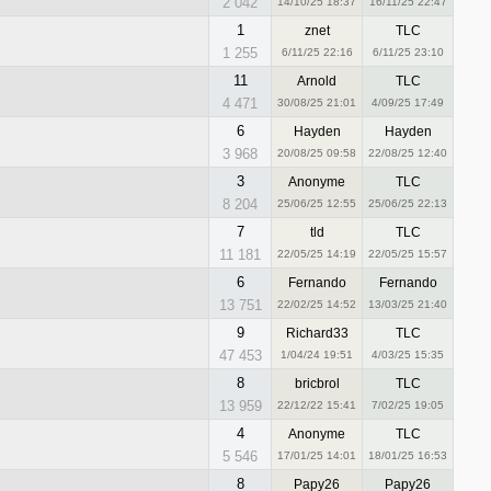
2 042
14/10/25 18:37
16/11/25 22:47
1
znet
TLC
1 255
6/11/25 22:16
6/11/25 23:10
11
Arnold
TLC
4 471
30/08/25 21:01
4/09/25 17:49
6
Hayden
Hayden
3 968
20/08/25 09:58
22/08/25 12:40
3
Anonyme
TLC
8 204
25/06/25 12:55
25/06/25 22:13
7
tld
TLC
11 181
22/05/25 14:19
22/05/25 15:57
6
Fernando
Fernando
13 751
22/02/25 14:52
13/03/25 21:40
9
Richard33
TLC
47 453
1/04/24 19:51
4/03/25 15:35
8
bricbrol
TLC
13 959
22/12/22 15:41
7/02/25 19:05
4
Anonyme
TLC
5 546
17/01/25 14:01
18/01/25 16:53
8
Papy26
Papy26