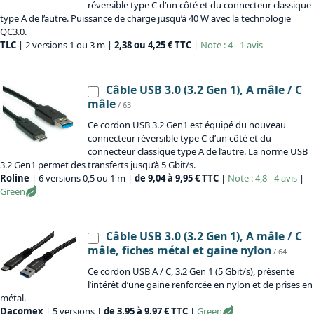
réversible type C d’un côté et du connecteur classique
type A de l’autre. Puissance de charge jusqu’à 40 W avec la technologie
QC3.0.
TLC
| 2 versions 1 ou 3 m |
2,38 ou 4,25 € TTC
|
Note : 4 - 1 avis
Câble USB 3.0 (3.2 Gen 1), A mâle / C
mâle
/ 63
Ce cordon USB 3.2 Gen1 est équipé du nouveau
connecteur réversible type C d’un côté et du
connecteur classique type A de l’autre. La norme USB
3.2 Gen1 permet des transferts jusqu’à 5 Gbit/s.
Roline
| 6 versions 0,5 ou 1 m |
de 9,04 à 9,95 € TTC
|
Note : 4,8 - 4 avis
|
Green
Câble USB 3.0 (3.2 Gen 1), A mâle / C
mâle, fiches métal et gaine nylon
/ 64
Ce cordon USB A / C, 3.2 Gen 1 (5 Gbit/s), présente
l’intérêt d’une gaine renforcée en nylon et de prises en
métal.
Dacomex
| 5 versions |
de 3,95 à 9,97 € TTC
|
Green