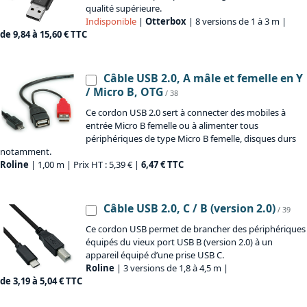
qualité supérieure.
Indisponible
|
Otterbox
| 8 versions de 1 à 3 m |
de 9,84 à 15,60 € TTC
Câble USB 2.0, A mâle et femelle en Y
/ Micro B, OTG
/ 38
Ce cordon USB 2.0 sert à connecter des mobiles à
entrée Micro B femelle ou à alimenter tous
périphériques de type Micro B femelle, disques durs
notamment.
Roline
| 1,00 m | Prix HT : 5,39 € |
6,47 € TTC
Câble USB 2.0, C / B (version 2.0)
/ 39
Ce cordon USB permet de brancher des périphériques
équipés du vieux port USB B (version 2.0) à un
appareil équipé d’une prise USB C.
Roline
| 3 versions de 1,8 à 4,5 m |
de 3,19 à 5,04 € TTC