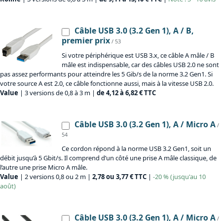
Câble USB 3.0 (3.2 Gen 1), A / B,
premier prix
/ 53
Si votre périphérique est USB 3.x, ce câble A mâle / B
mâle est indispensable, car des câbles USB 2.0 ne sont
pas assez performants pour atteindre les 5 Gib/s de la norme 3.2 Gen1. Si
votre source A est 2.0, ce câble fonctionne aussi, mais à la vitesse USB 2.0.
Value
| 3 versions de 0,8 à 3 m |
de 4,12 à 6,82 € TTC
Câble USB 3.0 (3.2 Gen 1), A / Micro A
/
54
Ce cordon répond à la norme USB 3.2 Gen1, soit un
débit jusqu’à 5 Gbit/s. Il comprend d’un côté une prise A mâle classique, de
l’autre une prise Micro A mâle.
Value
| 2 versions 0,8 ou 2 m |
2,78 ou 3,77 € TTC
|
-20 % (jusqu'au 10
août)
Câble USB 3.0 (3.2 Gen 1), A / Micro A
/