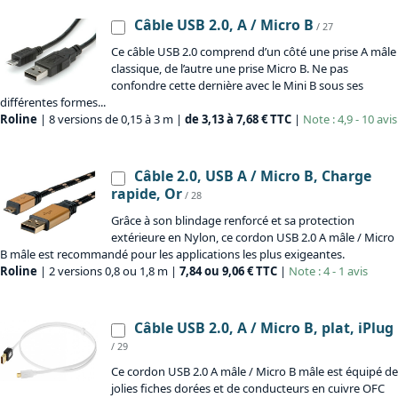
Câble USB 2.0, A / Micro B
/ 27
Ce câble USB 2.0 comprend d’un côté une prise A mâle
classique, de l’autre une prise Micro B. Ne pas
confondre cette dernière avec le Mini B sous ses
différentes formes...
Roline
| 8 versions de 0,15 à 3 m |
de 3,13 à 7,68 € TTC
|
Note : 4,9 - 10 avis
Câble 2.0, USB A / Micro B, Charge
rapide, Or
/ 28
Grâce à son blindage renforcé et sa protection
extérieure en Nylon, ce cordon USB 2.0 A mâle / Micro
B mâle est recommandé pour les applications les plus exigeantes.
Roline
| 2 versions 0,8 ou 1,8 m |
7,84 ou 9,06 € TTC
|
Note : 4 - 1 avis
Câble USB 2.0, A / Micro B, plat, iPlug
/ 29
Ce cordon USB 2.0 A mâle / Micro B mâle est équipé de
jolies fiches dorées et de conducteurs en cuivre OFC