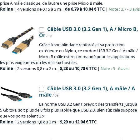
prise A mâle classique, de l’autre une prise Micro B mâle.
Roline
| 4 versions de 0,15 à 3 m |
de 6,79 à 10,04 € TTC
|
Note : 3,7 - 3 avis
Câble USB 3.0 (3.2 Gen 1), A / Micro B,
Or
/ 58
Grâce à son blindage renforcé et sa protection
extérieure en Nylon, ce cordon USB 3.2 Gen1 A mâle /
Micro B mâle est recommandé pour les applications
les plus exigeantes ou les milieux hostiles.
Roline
| 2 versions 0,8 ou 2 m |
8,28 ou 10,70 € TTC
|
Note : 5 - 6 avis
Câble USB 3.0 (3.2 Gen 1), A mâle / A
mâle
/ 59
La norme USB 3.2 Gen1 prévoit des transferts jusqu’à
5 Gbits/s, soit plus de 8 fois plus rapide que USB 2.0. Bien sûr, cela suppose
que vos ports soient 3.x.
Roline
| 2 versions 1,8 ou 3 m |
9,29 ou 12,04 € TTC