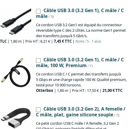
Câble USB 3.0 (3.2 Gen 1), C mâle / C
mâle
/ 70
Ce cordon USB 3.2 Gen1 est équipé du connecteur
réversible type C des 2 côtés. La norme Gen1 permet
des transferts jusqu’à 5 Gbit/s.
TLC
| 1,80 m | Prix HT : 6,21 € |
7,45 € TTC
|
Note : 5 - 1 avis
Câble USB 3.0 (3.2 Gen 1), C mâle / C
mâle, 100 W, Premium
/ 71
Ce cordon USB C / C permet des transferts jusqu’à
5 Gbps et une charge rapide 100 W. Qualité premium,
testé pour 10 000 torsions.
Otterbox
| 1,80 m | Prix HT : 17,50 € |
21,00 € TTC
Câble USB 3.0 (3.2 Gen 2), A femelle /
C mâle, plat, gaine silicone souple
/ 72
Ce petit cordon USB C mâle / A femelle, 3.2 Gen 2
(10 Gbit/s), présente l’intérêt d’être plat et