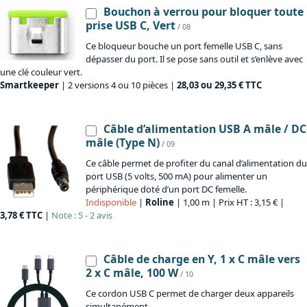
Bouchon à verrou pour bloquer toute
prise USB C, Vert
/ 08
Ce bloqueur bouche un port femelle USB C, sans
dépasser du port. Il se pose sans outil et s’enlève avec
une clé couleur vert.
Smartkeeper
| 2 versions 4 ou 10 pièces |
28,03 ou 29,35 € TTC
Câble d’alimentation USB A mâle / DC
mâle (Type N)
/ 09
Ce câble permet de profiter du canal d’alimentation du
port USB (5 volts, 500 mA) pour alimenter un
périphérique doté d’un port DC femelle.
Indisponible
|
Roline
| 1,00 m | Prix HT : 3,15 € |
3,78 € TTC
|
Note : 5 - 2 avis
Câble de charge en Y, 1 x C mâle vers
2 x C mâle, 100 W
/ 10
Ce cordon USB C permet de charger deux appareils
simultanément.