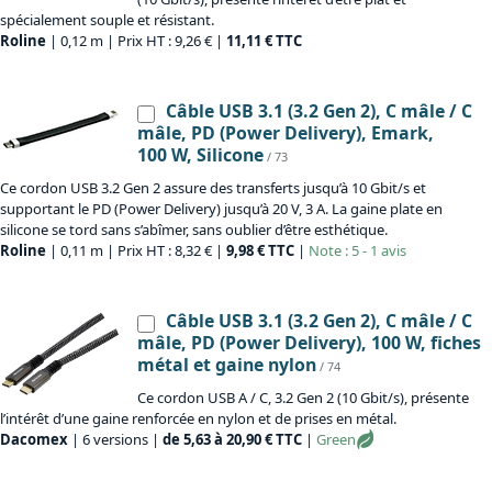
spécialement souple et résistant.
Roline
| 0,12 m | Prix HT : 9,26 € |
11,11 € TTC
Câble USB 3.1 (3.2 Gen 2), C mâle / C
mâle, PD (Power Delivery), Emark,
100 W, Silicone
/ 73
Ce cordon USB 3.2 Gen 2 assure des transferts jusqu’à 10 Gbit/s et
supportant le PD (Power Delivery) jusqu’à 20 V, 3 A. La gaine plate en
silicone se tord sans s’abîmer, sans oublier d’être esthétique.
Roline
| 0,11 m | Prix HT : 8,32 € |
9,98 € TTC
|
Note : 5 - 1 avis
Câble USB 3.1 (3.2 Gen 2), C mâle / C
mâle, PD (Power Delivery), 100 W, fiches
métal et gaine nylon
/ 74
Ce cordon USB A / C, 3.2 Gen 2 (10 Gbit/s), présente
l’intérêt d’une gaine renforcée en nylon et de prises en métal.
Dacomex
| 6 versions |
de 5,63 à 20,90 € TTC
|
Green