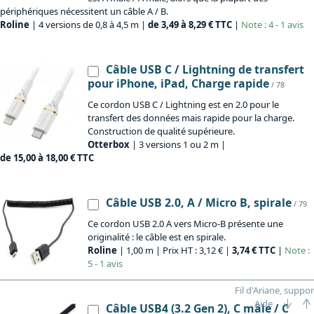
périphériques nécessitent un câble A / B.
Roline
| 4 versions de 0,8 à 4,5 m |
de 3,49 à 8,29 € TTC
|
Note : 4 - 1 avis
Câble USB C / Lightning de transfert
pour iPhone, iPad, Charge rapide
/ 78
Ce cordon USB C / Lightning est en 2.0 pour le
transfert des données mais rapide pour la charge.
Construction de qualité supérieure.
Otterbox
| 3 versions 1 ou 2 m |
de 15,00 à 18,00 € TTC
Câble USB 2.0, A / Micro B, spirale
/ 79
Ce cordon USB 2.0 A vers Micro-B présente une
originalité : le câble est en spirale.
Roline
| 1,00 m | Prix HT : 3,12 € |
3,74 € TTC
|
Note :
5 - 1 avis
Fil d'Ariane, suppor
Aide
Câble USB4 (3.2 Gen 2), C mâle / C