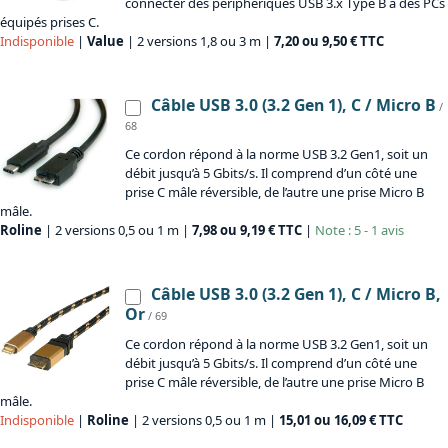
connecter des périphériques USB 3.x Type B à des PCs
équipés prises C.
Indisponible
|
Value
| 2 versions 1,8 ou 3 m |
7,20 ou 9,50 € TTC
Câble USB 3.0 (3.2 Gen 1), C / Micro B
/
68
Ce cordon répond à la norme USB 3.2 Gen1, soit un
débit jusqu’à 5 Gbits/s. Il comprend d’un côté une
prise C mâle réversible, de l’autre une prise Micro B
mâle.
Roline
| 2 versions 0,5 ou 1 m |
7,98 ou 9,19 € TTC
|
Note : 5 - 1 avis
Câble USB 3.0 (3.2 Gen 1), C / Micro B,
Or
/ 69
Ce cordon répond à la norme USB 3.2 Gen1, soit un
débit jusqu’à 5 Gbits/s. Il comprend d’un côté une
prise C mâle réversible, de l’autre une prise Micro B
mâle.
Indisponible
|
Roline
| 2 versions 0,5 ou 1 m |
15,01 ou 16,09 € TTC