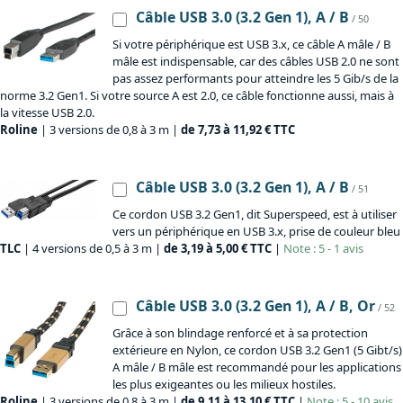
Câble USB 3.0 (3.2 Gen 1), A / B
/ 50
Si votre périphérique est USB 3.x, ce câble A mâle / B
mâle est indispensable, car des câbles USB 2.0 ne sont
pas assez performants pour atteindre les 5 Gib/s de la
norme 3.2 Gen1. Si votre source A est 2.0, ce câble fonctionne aussi, mais à
la vitesse USB 2.0.
Roline
| 3 versions de 0,8 à 3 m |
de 7,73 à 11,92 € TTC
Câble USB 3.0 (3.2 Gen 1), A / B
/ 51
Ce cordon USB 3.2 Gen1, dit Superspeed, est à utiliser
vers un périphérique en USB 3.x, prise de couleur bleu
TLC
| 4 versions de 0,5 à 3 m |
de 3,19 à 5,00 € TTC
|
Note : 5 - 1 avis
Câble USB 3.0 (3.2 Gen 1), A / B, Or
/ 52
Grâce à son blindage renforcé et à sa protection
extérieure en Nylon, ce cordon USB 3.2 Gen1 (5 Gibt/s)
A mâle / B mâle est recommandé pour les applications
les plus exigeantes ou les milieux hostiles.
Roline
| 3 versions de 0,8 à 3 m |
de 9,11 à 13,10 € TTC
|
Note : 5 - 10 avis