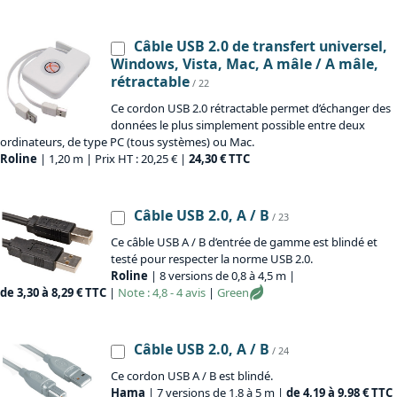
Câble USB 2.0 de transfert universel,
Windows, Vista, Mac, A mâle / A mâle,
rétractable
/ 22
Ce cordon USB 2.0 rétractable permet d’échanger des
données le plus simplement possible entre deux
ordinateurs, de type PC (tous systèmes) ou Mac.
Roline
| 1,20 m | Prix HT : 20,25 € |
24,30 € TTC
Câble USB 2.0, A / B
/ 23
Ce câble USB A / B d’entrée de gamme est blindé et
testé pour respecter la norme USB 2.0.
Roline
| 8 versions de 0,8 à 4,5 m |
de 3,30 à 8,29 € TTC
|
Note : 4,8 - 4 avis
|
Green
Câble USB 2.0, A / B
/ 24
Ce cordon USB A / B est blindé.
Hama
| 7 versions de 1,8 à 5 m |
de 4,19 à 9,98 € TTC