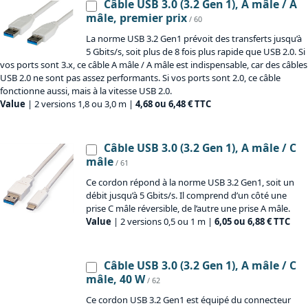
Câble USB 3.0 (3.2 Gen 1), A mâle / A
mâle, premier prix
/ 60
La norme USB 3.2 Gen1 prévoit des transferts jusqu’à
5 Gbits/s, soit plus de 8 fois plus rapide que USB 2.0. Si
vos ports sont 3.x, ce câble A mâle / A mâle est indispensable, car des câbles
USB 2.0 ne sont pas assez performants. Si vos ports sont 2.0, ce câble
fonctionne aussi, mais à la vitesse USB 2.0.
Value
| 2 versions 1,8 ou 3,0 m |
4,68 ou 6,48 € TTC
Câble USB 3.0 (3.2 Gen 1), A mâle / C
mâle
/ 61
Ce cordon répond à la norme USB 3.2 Gen1, soit un
débit jusqu’à 5 Gbits/s. Il comprend d’un côté une
prise C mâle réversible, de l’autre une prise A mâle.
Value
| 2 versions 0,5 ou 1 m |
6,05 ou 6,88 € TTC
Câble USB 3.0 (3.2 Gen 1), A mâle / C
mâle, 40 W
/ 62
Ce cordon USB 3.2 Gen1 est équipé du connecteur