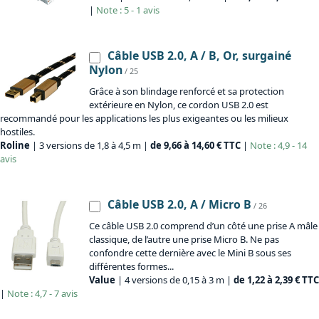
|
Note : 5 - 1 avis
Câble USB 2.0, A / B, Or, surgainé
Nylon
/ 25
Grâce à son blindage renforcé et sa protection
extérieure en Nylon, ce cordon USB 2.0 est
recommandé pour les applications les plus exigeantes ou les milieux
hostiles.
Roline
| 3 versions de 1,8 à 4,5 m |
de 9,66 à 14,60 € TTC
|
Note : 4,9 - 14
avis
Câble USB 2.0, A / Micro B
/ 26
Ce câble USB 2.0 comprend d’un côté une prise A mâle
classique, de l’autre une prise Micro B. Ne pas
confondre cette dernière avec le Mini B sous ses
différentes formes...
Value
| 4 versions de 0,15 à 3 m |
de 1,22 à 2,39 € TTC
|
Note : 4,7 - 7 avis