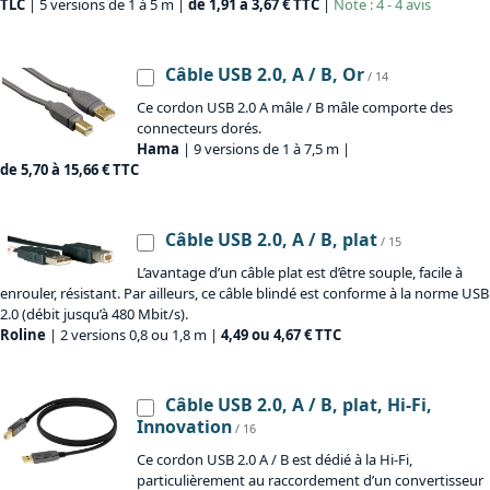
TLC
| 5 versions de 1 à 5 m |
de 1,91 à 3,67 € TTC
|
Note : 4 - 4 avis
Câble USB 2.0, A / B, Or
/ 14
Ce cordon USB 2.0 A mâle / B mâle comporte des
connecteurs dorés.
Hama
| 9 versions de 1 à 7,5 m |
de 5,70 à 15,66 € TTC
Câble USB 2.0, A / B, plat
/ 15
L’avantage d’un câble plat est d’être souple, facile à
enrouler, résistant. Par ailleurs, ce câble blindé est conforme à la norme USB
2.0 (débit jusqu’à 480 Mbit/s).
Roline
| 2 versions 0,8 ou 1,8 m |
4,49 ou 4,67 € TTC
Câble USB 2.0, A / B, plat, Hi-Fi,
Innovation
/ 16
Ce cordon USB 2.0 A / B est dédié à la Hi-Fi,
particulièrement au raccordement d’un convertisseur