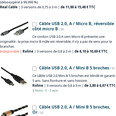
(désoxygéné à 99,999 %).
Real Cable
| 3 versions de 0,75 à 3 m |
de 11,88 à 15,48 € TTC
Câble USB 2.0, A / Micro B, réversible
côté micro B
/ 30
Ce cordon USB 2.0 A vers Micro-B présente une
originalité : la prise micro B mâle est réversible, il n’y a pas de sens pour la
brancher.
Indisponible
|
Roline
| 3 versions de 0,8 à 3 m |
de 8,10 à 10,69 € TTC
Câble USB 2.0, A / Mini B 5 broches
/ 31
Ce câble USB 2.0 Mini B 5 broches est blindé et garanti
5 ans. Sans fioriture et sans histoire.
Roline
| 3 versions de 0,8 à 3 m |
de 3,80 à 6,67 € TTC
|
Note : 5 - 2 avis
Câble USB 2.0, A / Mini B 5 broches,
Or
/ 32