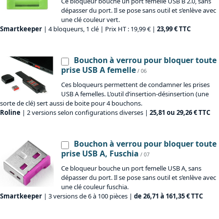
Ce bloqueur bouche un port femelle USB B 2.0, sans
dépasser du port. Il se pose sans outil et s’enlève avec
une clé couleur vert.
Smartkeeper
| 4 bloqueurs, 1 clé | Prix HT : 19,99 € |
23,99 € TTC
Bouchon à verrou pour bloquer toute
prise USB A femelle
/ 06
Ces bloqueurs permettent de condamner les prises
USB A femelles. L’outil d’insertion-désinsertion (une
sorte de clé) sert aussi de boite pour 4 bouchons.
Roline
| 2 versions selon configurations diverses |
25,81 ou 29,26 € TTC
Bouchon à verrou pour bloquer toute
prise USB A, Fuschia
/ 07
Ce bloqueur bouche un port femelle USB A, sans
dépasser du port. Il se pose sans outil et s’enlève avec
une clé couleur fuschia.
Smartkeeper
| 3 versions de 6 à 100 pièces |
de 26,71 à 161,35 € TTC