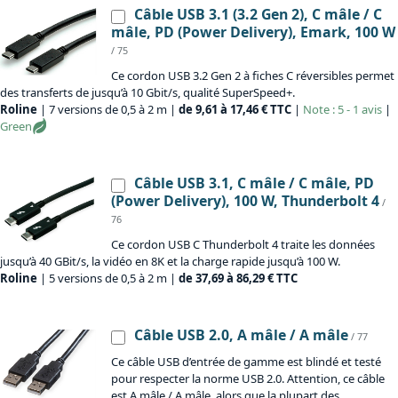
Câble USB 3.1 (3.2 Gen 2), C mâle / C
mâle, PD (Power Delivery), Emark, 100 W
/ 75
Ce cordon USB 3.2 Gen 2 à fiches C réversibles permet
des transferts de jusqu’à 10 Gbit/s, qualité SuperSpeed+.
Roline
| 7 versions de 0,5 à 2 m |
de 9,61 à 17,46 € TTC
|
Note : 5 - 1 avis
|
Green
Câble USB 3.1, C mâle / C mâle, PD
(Power Delivery), 100 W, Thunderbolt 4
/
76
Ce cordon USB C Thunderbolt 4 traite les données
jusqu’à 40 GBit/s, la vidéo en 8K et la charge rapide jusqu’à 100 W.
Roline
| 5 versions de 0,5 à 2 m |
de 37,69 à 86,29 € TTC
Câble USB 2.0, A mâle / A mâle
/ 77
Ce câble USB d’entrée de gamme est blindé et testé
pour respecter la norme USB 2.0. Attention, ce câble
est A mâle / A mâle, alors que la plupart des