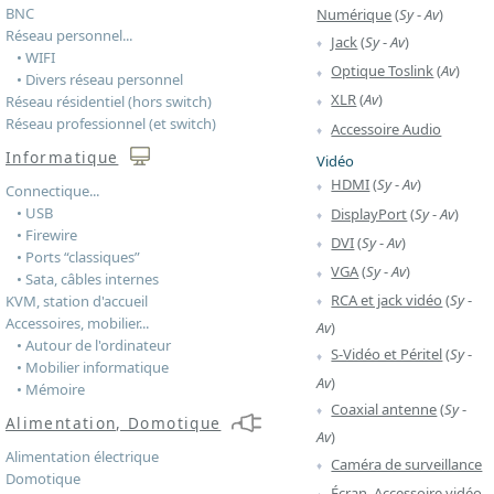
BNC
Numérique
(
Sy
-
Av
)
Réseau personnel...
Jack
(
Sy
-
Av
)
• WIFI
Optique Toslink
(
Av
)
• Divers réseau personnel
XLR
(
Av
)
Réseau résidentiel (hors switch)
Réseau professionnel (et switch)
Accessoire Audio
Informatique
Vidéo
HDMI
(
Sy
-
Av
)
Connectique...
• USB
DisplayPort
(
Sy
-
Av
)
• Firewire
DVI
(
Sy
-
Av
)
• Ports “classiques”
VGA
(
Sy
-
Av
)
• Sata, câbles internes
RCA et jack vidéo
(
Sy
-
KVM, station d'accueil
Accessoires, mobilier...
Av
)
• Autour de l'ordinateur
S-Vidéo et Péritel
(
Sy
-
• Mobilier informatique
Av
)
• Mémoire
Coaxial antenne
(
Sy
-
Alimentation, Domotique
Av
)
Alimentation électrique
Caméra de surveillance
Domotique
Écran, Accessoire vidéo