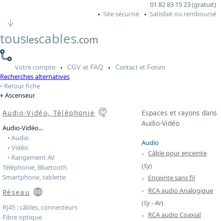
01 82 83 15 23 (gratuit)
Site sécurisé
Satisfait ou remboursé
tous
cables
les
.com
Votre
compte
CGV
et FAQ
Contact
et Forum
Recherches alternatives
Retour fiche
Ascenseur
Audio-Vidéo, Téléphonie
Espaces et rayons dans
Audio-Vidéo
Audio-Vidéo...
• Audio
Audio
• Vidéo
Câble pour enceinte
• Rangement AV
(
Sy
)
Téléphonie, Bluetooth
Smartphone, tablette
Enceinte sans fil
RCA audio Analogique
Réseau
(
Sy
-
Av
)
RJ45 : câbles, connecteurs
RCA audio Coaxial
Fibre optique