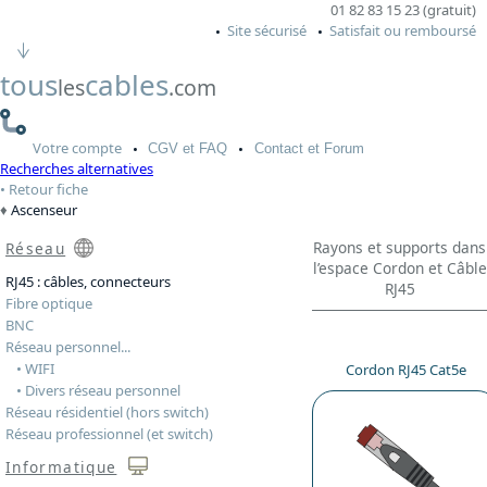
01 82 83 15 23 (gratuit)
Site sécurisé
Satisfait ou remboursé
tous
cables
les
.com
Votre
compte
CGV
et FAQ
Contact
et Forum
Recherches alternatives
Retour fiche
Ascenseur
Rayons et supports dans
Réseau
l’espace Cordon et Câble
RJ45 : câbles, connecteurs
RJ45
Fibre optique
BNC
Réseau personnel...
• WIFI
Cordon RJ45 Cat5e
• Divers réseau personnel
Réseau résidentiel (hors switch)
Réseau professionnel (et switch)
Informatique