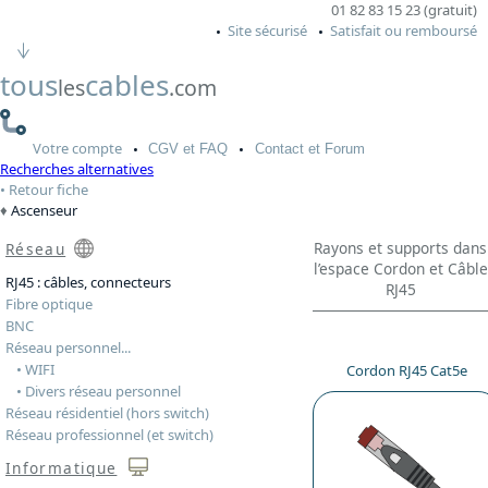
01 82 83 15 23 (gratuit)
Site sécurisé
Satisfait ou remboursé
tous
cables
les
.com
Votre
compte
CGV
et FAQ
Contact
et Forum
Recherches alternatives
Retour fiche
Ascenseur
Rayons et supports dans
Réseau
l’espace Cordon et Câble
RJ45 : câbles, connecteurs
RJ45
Fibre optique
BNC
Réseau personnel...
• WIFI
Cordon RJ45 Cat5e
• Divers réseau personnel
Réseau résidentiel (hors switch)
Réseau professionnel (et switch)
Informatique