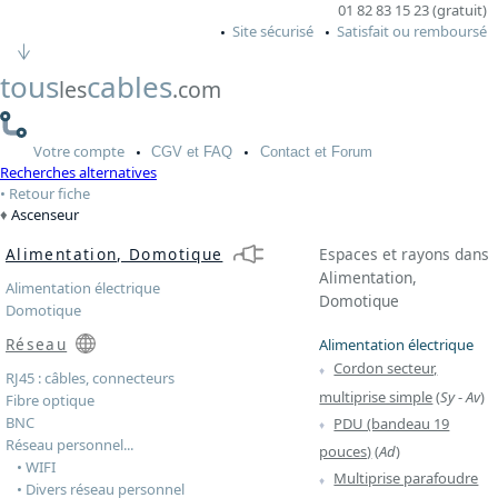
01 82 83 15 23 (gratuit)
Site sécurisé
Satisfait ou remboursé
tous
cables
les
.com
Votre
compte
CGV
et FAQ
Contact
et Forum
Recherches alternatives
Retour fiche
Ascenseur
Alimentation, Domotique
Espaces et rayons dans
Alimentation,
Alimentation électrique
Domotique
Domotique
Réseau
Alimentation électrique
Cordon secteur,
RJ45 : câbles, connecteurs
multiprise simple
(
Sy
-
Av
)
Fibre optique
BNC
PDU (bandeau 19
Réseau personnel...
pouces)
(
Ad
)
• WIFI
Multiprise parafoudre
• Divers réseau personnel