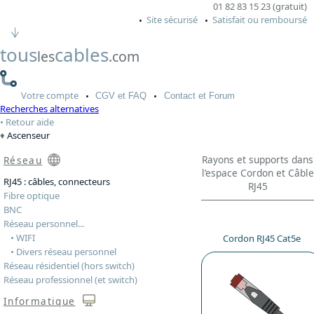
01 82 83 15 23 (gratuit)
Site sécurisé
Satisfait ou remboursé
tous
cables
les
.com
Votre
compte
CGV
et FAQ
Contact
et Forum
Recherches alternatives
Retour aide
Ascenseur
Rayons et supports dans
Réseau
l’espace Cordon et Câble
RJ45 : câbles, connecteurs
RJ45
Fibre optique
BNC
Réseau personnel...
• WIFI
Cordon RJ45 Cat5e
• Divers réseau personnel
Réseau résidentiel (hors switch)
Réseau professionnel (et switch)
Informatique