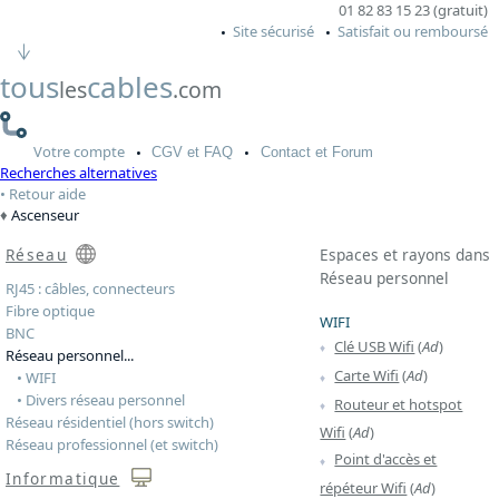
01 82 83 15 23 (gratuit)
Site sécurisé
Satisfait ou remboursé
tous
cables
les
.com
Votre
compte
CGV
et FAQ
Contact
et Forum
Recherches alternatives
Retour aide
Ascenseur
Réseau
Espaces et rayons dans
Réseau personnel
RJ45 : câbles, connecteurs
Fibre optique
WIFI
BNC
Clé USB Wifi
(
Ad
)
Réseau personnel...
Carte Wifi
(
Ad
)
• WIFI
• Divers réseau personnel
Routeur et hotspot
Réseau résidentiel (hors switch)
Wifi
(
Ad
)
Réseau professionnel (et switch)
Point d'accès et
Informatique
répéteur Wifi
(
Ad
)