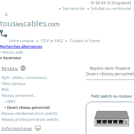
01 82 83 15 23 (gratuit)
Site sécurisé
Satisfait ou remboursé
tous
cables
les
.com
Votre
compte
CGV
et FAQ
Contact
et Forum
Recherches alternatives
Retour aide
Ascenseur
Rayons dans l’espace
Réseau
Divers réseau personnel
RJ45 : câbles, connecteurs
Fibre optique
BNC
Réseau personnel...
Petit switch ou routeur
• WIFI
• Divers réseau personnel
Réseau résidentiel (hors switch)
Réseau professionnel (et switch)
Informatique