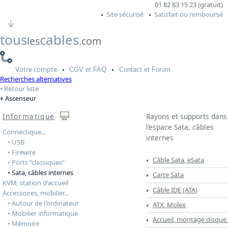
01 82 83 15 23 (gratuit)
Site sécurisé
Satisfait ou remboursé
tous
cables
les
.com
Votre
compte
CGV
et FAQ
Contact
et Forum
Recherches alternatives
Retour liste
Ascenseur
Informatique
Rayons et supports dans
l’espace Sata, câbles
Connectique...
internes
• USB
• Firewire
Câble Sata, eSata
• Ports “classiques”
• Sata, câbles internes
Carte Sata
KVM, station d'accueil
Câble IDE (ATA)
Accessoires, mobilier...
• Autour de l'ordinateur
ATX, Molex
• Mobilier informatique
Accueil, montage disque
• Mémoire