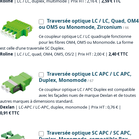
Roline
| LC / LC, duplex, multimode | Prix HT : 2,16 € |
2,59 € TTC
Traversée optique LC / LC, Quad, OM4
ou OM5 ou Monomode, Zirconium
/ 66
Ce coupleur optique LC / LC quadruple fonctionne
pour les fibres OM4, OM5 ou Monomode. La forme
est celle d’une traversée SC Duplex.
Roline
| LC / LC, quad, OM4, OM5, OS/2 | Prix HT : 2,00 € |
2,40 € TTC
Traversée optique LC APC / LC APC,
Duplex, Monomode
/ 67
Ce coupleur optique LC / APC Duplex est compatible
avec les façades nues de marque Dexlan et de toutes
autres marques à dimensions standard.
Dexlan
| LC-APC / LC-APC, duplex, monomode | Prix HT : 0,76 € |
0,91 € TTC
Traversée optique SC APC / SC APC,