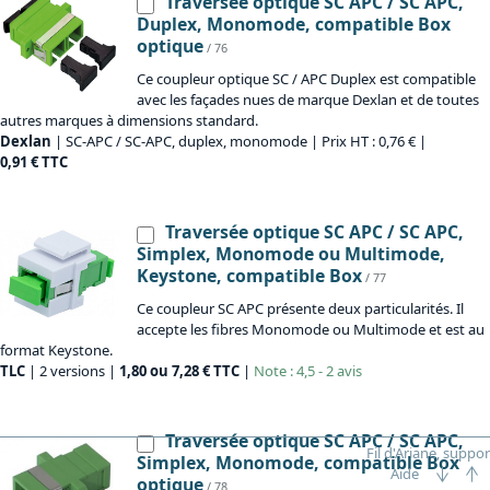
Traversée optique SC APC / SC APC,
Duplex, Monomode, compatible Box
optique
/ 76
Ce coupleur optique SC / APC Duplex est compatible
avec les façades nues de marque Dexlan et de toutes
autres marques à dimensions standard.
Dexlan
| SC-APC / SC-APC, duplex, monomode | Prix HT : 0,76 € |
0,91 € TTC
Traversée optique SC APC / SC APC,
Simplex, Monomode ou Multimode,
Keystone, compatible Box
/ 77
Ce coupleur SC APC présente deux particularités. Il
accepte les fibres Monomode ou Multimode et est au
format Keystone.
TLC
| 2 versions |
1,80 ou 7,28 € TTC
|
Note : 4,5 - 2 avis
Traversée optique SC APC / SC APC,
Fil d'Ariane, suppor
Simplex, Monomode, compatible Box
Aide
optique
/ 78