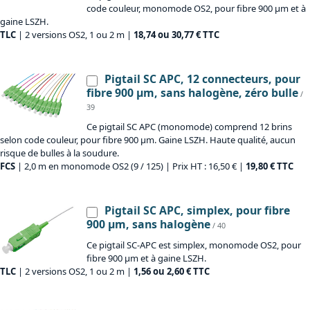
code couleur, monomode OS2, pour fibre 900 µm et à
gaine LSZH.
TLC
| 2 versions OS2, 1 ou 2 m |
18,74 ou 30,77 € TTC
Pigtail SC APC, 12 connecteurs, pour
fibre 900 µm, sans halogène, zéro bulle
/
39
Ce pigtail SC APC (monomode) comprend 12 brins
selon code couleur, pour fibre 900 µm. Gaine LSZH. Haute qualité, aucun
risque de bulles à la soudure.
FCS
| 2,0 m en monomode OS2 (9 / 125) | Prix HT : 16,50 € |
19,80 € TTC
Pigtail SC APC, simplex, pour fibre
900 µm, sans halogène
/ 40
Ce pigtail SC-APC est simplex, monomode OS2, pour
fibre 900 µm et à gaine LSZH.
TLC
| 2 versions OS2, 1 ou 2 m |
1,56 ou 2,60 € TTC