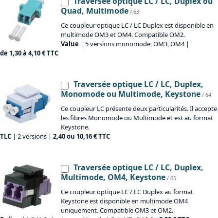
Traversée optique LC / LC, Duplex ou
Quad, Multimode
/ 63
Ce coupleur optique LC / LC Duplex est disponible en
multimode OM3 et OM4. Compatible OM2.
Value
| 5 versions monomode, OM3, OM4 |
de 1,30 à 4,10 € TTC
Traversée optique LC / LC, Duplex,
Monomode ou Multimode, Keystone
/ 64
Ce coupleur LC présente deux particularités. Il accepte
les fibres Monomode ou Multimode et est au format
Keystone.
TLC
| 2 versions |
2,40 ou 10,16 € TTC
Traversée optique LC / LC, Duplex,
Multimode, OM4, Keystone
/ 65
Ce coupleur optique LC / LC Duplex au format
Keystone est disponible en multimode OM4
uniquement. Compatible OM3 et OM2.