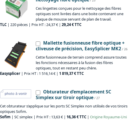
/ 25
Ces lingettes conçues pour le nettoyage des fibres
optiques sont livrées dans une boite contenant une
plaque de mousse servant de plan de travail.
TLC
| 220 pièces | Prix HT : 24,37 € |
29,24 € TTC
Mallette fusionneuse fibre optique +
cliveuse de précision, EasySplicer MK2
/ 26
Cette fusionneuse de terrain comprend assure toutes
les fonctions nécessaires à la fusion des fibres
optiques, tout en restant peu chère.
Easysplicer
| Prix HT : 1 516,14 € |
1 819,37 € TTC
Obturateur d’emplacement SC
Simplex sur tiroir optique
/ 27
Cet obturateur s’applique sur les ports SC Simplex non utilisés de vos tiroirs
optiques Sofim.
Sofim
| SC simplex | Prix HT : 13,63 € |
16,36 € TTC
|
Origine
Royaume-Uni