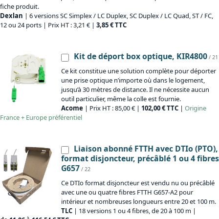
fiche produit.
Dexlan
| 6 versions SC Simplex / LC Duplex, SC Duplex / LC Quad, ST / FC,
12 ou 24 ports | Prix HT : 3,21 € |
3,85 € TTC
Kit de déport box optique, KIR4800
/ 21
Ce kit constitue une solution complète pour déporter
une prise optique n’importe où dans le logement,
jusqu’à 30 mètres de distance. Il ne nécessite aucun
outil particulier, même la colle est fournie.
Acome
| Prix HT : 85,00 € |
102,00 € TTC
|
Origine
France + Europe préférentiel
Liaison abonné FTTH avec DTIo (PTO),
format disjoncteur, précâblé 1 ou 4 fibres
G657
/ 22
Ce DTIo format disjoncteur est vendu nu ou précâblé
avec une ou quatre fibres FTTH G657-A2 pour
intérieur et nombreuses longueurs entre 20 et 100 m.
TLC
| 18 versions 1 ou 4 fibres, de 20 à 100 m |