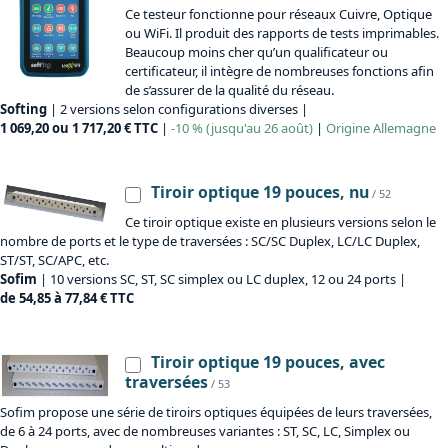
Ce testeur fonctionne pour réseaux Cuivre, Optique
ou WiFi. Il produit des rapports de tests imprimables.
Beaucoup moins cher qu’un qualificateur ou
certificateur, il intègre de nombreuses fonctions afin
de s’assurer de la qualité du réseau.
Softing
| 2 versions selon configurations diverses |
1 069,20 ou 1 717,20 € TTC
|
-10 % (jusqu'au 26 août)
|
Origine
Allemagne
Tiroir optique 19 pouces, nu
/ 52
Ce tiroir optique existe en plusieurs versions selon le
nombre de ports et le type de traversées : SC/SC Duplex, LC/LC Duplex,
ST/ST, SC/APC, etc.
Sofim
| 10 versions SC, ST, SC simplex ou LC duplex, 12 ou 24 ports |
de 54,85 à 77,84 € TTC
Tiroir optique 19 pouces, avec
traversées
/ 53
Sofim propose une série de tiroirs optiques équipées de leurs traversées,
de 6 à 24 ports, avec de nombreuses variantes : ST, SC, LC, Simplex ou