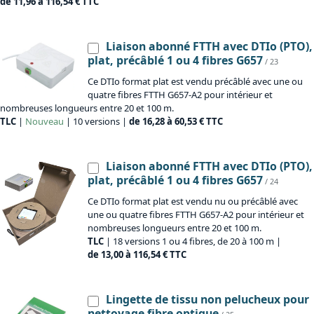
de 11,96 à 116,54 € TTC
Liaison abonné FTTH avec DTIo (PTO),
plat, précâblé 1 ou 4 fibres G657
/ 23
Ce DTIo format plat est vendu précâblé avec une ou
quatre fibres FTTH G657-A2 pour intérieur et
nombreuses longueurs entre 20 et 100 m.
TLC
|
Nouveau
| 10 versions |
de 16,28 à 60,53 € TTC
Liaison abonné FTTH avec DTIo (PTO),
plat, précâblé 1 ou 4 fibres G657
/ 24
Ce DTIo format plat est vendu nu ou précâblé avec
une ou quatre fibres FTTH G657-A2 pour intérieur et
nombreuses longueurs entre 20 et 100 m.
TLC
| 18 versions 1 ou 4 fibres, de 20 à 100 m |
de 13,00 à 116,54 € TTC
Lingette de tissu non pelucheux pour
nettoyage fibre optique