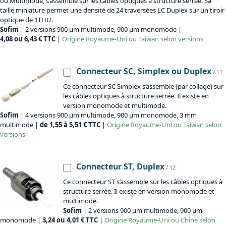
ou Multimode, s’assemble sur les câbles optiques à structure serrée. Sa
taille miniature permet une densité de 24 traversées LC Duplex sur un tiroir
optique de 1THU.
Sofim
| 2 versions 900 µm multimode, 900 µm monomode |
4,08 ou 6,43 € TTC
|
Origine
Royaume-Uni ou Taiwan selon versions
Connecteur SC, Simplex ou Duplex
/ 11
Ce connecteur SC Simplex s’assemble (par collage) sur
les câbles optiques à structure serrée. Il existe en
version monomode et multimode.
Sofim
| 4 versions 900 µm multimode, 900 µm monomode, 3 mm
multimode |
de 1,55 à 5,51 € TTC
|
Origine
Royaume-Uni ou Taiwan selon
versions
Connecteur ST, Duplex
/ 12
Ce connecteur ST s’assemble sur les câbles optiques à
structure serrée. Il existe en version monomode et
multimode.
Sofim
| 2 versions 900 µm multimode, 900 µm
monomode |
3,24 ou 4,01 € TTC
|
Origine
Royaume-Uni ou Chine selon