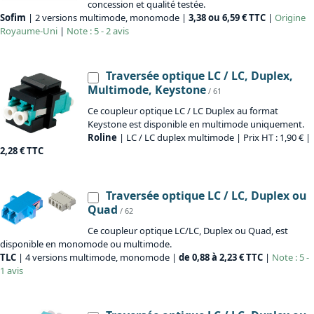
concession et qualité testée.
Sofim
| 2 versions multimode, monomode |
3,38 ou 6,59 € TTC
|
Origine
Royaume-Uni
|
Note : 5 - 2 avis
Traversée optique LC / LC, Duplex,
Multimode, Keystone
/ 61
Ce coupleur optique LC / LC Duplex au format
Keystone est disponible en multimode uniquement.
Roline
| LC / LC duplex multimode | Prix HT : 1,90 € |
2,28 € TTC
Traversée optique LC / LC, Duplex ou
Quad
/ 62
Ce coupleur optique LC/LC, Duplex ou Quad, est
disponible en monomode ou multimode.
TLC
| 4 versions multimode, monomode |
de 0,88 à 2,23 € TTC
|
Note : 5 -
1 avis