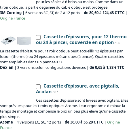
pour les câbles à 6 brins ou moins. Comme dans un
tiroir optique, la partie dégainée du câble optique est protégée.
3M-Corning
| 6 versions SC, ST, de 2 à 12 ports |
de 80,60 à 124,43 € TTC
|
Origine
France
Cassette d’épissures, pour 12 thermo
ou 24 à pincer, couvercle en option
/ 06
La cassette d’épissure pour tiroir optique peut accueillir 12 épissures par
fusion (thermo.) ou 24 épissures mécaniques (à pincer). Quatre cassettes
sont empilables dans un panneau 1U.
Dexlan
| 3 versions selon configurations diverses |
de 0,65 à 1,88 € TTC
Cassette d’épissure, avec pigtails,
Acolan
/ 07
Ces cassettes d’épissure sont livrées avec pigtails. Elles
sont prévues pour les tiroirs optiques Acome. Leur ergonomie diminue la
temps de montage et compense le prix un peu plus élevé qu’une cassette
plus simple.
Acome
| 4 versions LC, SC, 12 ports |
de 36,00 à 55,20 € TTC
|
Origine
France