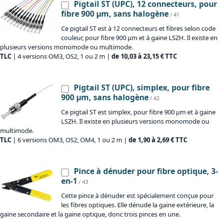
Pigtail ST (UPC), 12 connecteurs, pour
fibre 900 µm, sans halogène
/ 41
Ce pigtail ST est à 12 connecteurs et fibres selon code
couleur, pour fibre 900 µm et à gaine LSZH. Il existe en
plusieurs versions monomode ou multimode.
TLC
| 4 versions OM3, OS2, 1 ou 2 m |
de 10,03 à 23,15 € TTC
Pigtail ST (UPC), simplex, pour fibre
900 µm, sans halogène
/ 42
Ce pigtail ST est simplex, pour fibre 900 µm et à gaine
LSZH. Il existe en plusieurs versions monomode ou
multimode.
TLC
| 6 versions OM3, OS2, OM4, 1 ou 2 m |
de 1,90 à 2,69 € TTC
Pince à dénuder pour fibre optique, 3-
en-1
/ 43
Cette pince à dénuder est spécialement conçue pour
les fibres optiques. Elle dénude la gaine extérieure, la
gaine secondaire et la gaine optique, donc trois pinces en une.