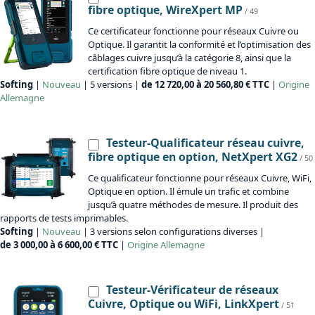
fibre optique, WireXpert MP
/ 49
Ce certificateur fonctionne pour réseaux Cuivre ou
Optique. Il garantit la conformité et l’optimisation des
câblages cuivre jusqu’à la catégorie 8, ainsi que la
certification fibre optique de niveau 1.
Softing
|
Nouveau
| 5 versions |
de 12 720,00 à 20 560,80 € TTC
|
Origine
Allemagne
Testeur-Qualificateur réseau cuivre,
fibre optique en option, NetXpert XG2
/ 50
Ce qualificateur fonctionne pour réseaux Cuivre, WiFi,
Optique en option. Il émule un trafic et combine
jusqu’à quatre méthodes de mesure. Il produit des
rapports de tests imprimables.
Softing
|
Nouveau
| 3 versions selon configurations diverses |
de 3 000,00 à 6 600,00 € TTC
|
Origine
Allemagne
Testeur-Vérificateur de réseaux
Cuivre, Optique ou WiFi, LinkXpert
/ 51