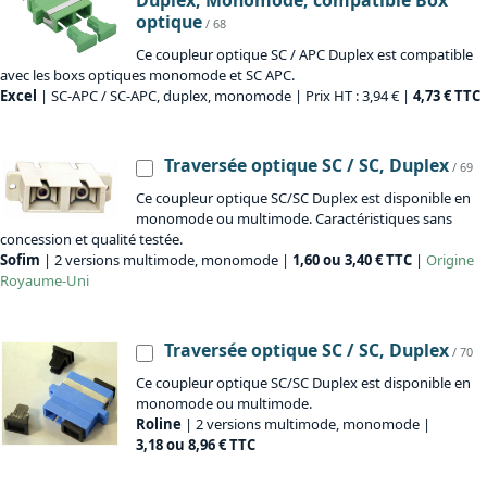
Duplex, Monomode, compatible Box
optique
/ 68
Ce coupleur optique SC / APC Duplex est compatible
avec les boxs optiques monomode et SC APC.
Excel
| SC-APC / SC-APC, duplex, monomode | Prix HT : 3,94 € |
4,73 € TTC
Traversée optique SC / SC, Duplex
/ 69
Ce coupleur optique SC/SC Duplex est disponible en
monomode ou multimode. Caractéristiques sans
concession et qualité testée.
Sofim
| 2 versions multimode, monomode |
1,60 ou 3,40 € TTC
|
Origine
Royaume-Uni
Traversée optique SC / SC, Duplex
/ 70
Ce coupleur optique SC/SC Duplex est disponible en
monomode ou multimode.
Roline
| 2 versions multimode, monomode |
3,18 ou 8,96 € TTC