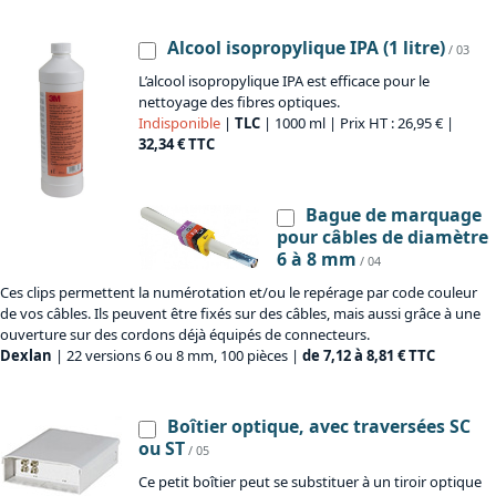
Alcool isopropylique IPA (1 litre)
/ 03
L’alcool isopropylique IPA est efficace pour le
nettoyage des fibres optiques.
Indisponible
|
TLC
| 1000 ml | Prix HT : 26,95 € |
32,34 € TTC
Bague de marquage
pour câbles de diamètre
6 à 8 mm
/ 04
Ces clips permettent la numérotation et/ou le repérage par code couleur
de vos câbles. Ils peuvent être fixés sur des câbles, mais aussi grâce à une
ouverture sur des cordons déjà équipés de connecteurs.
Dexlan
| 22 versions 6 ou 8 mm, 100 pièces |
de 7,12 à 8,81 € TTC
Boîtier optique, avec traversées SC
ou ST
/ 05
Ce petit boîtier peut se substituer à un tiroir optique