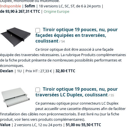
Duplex, monomode ou multimode.
Indisponible
|
Sofim
| 18 versions LC, SC, ST, de 6 à 24 ports |
de 93,90 à 267,31 € TTC
|
Origine
Europe
Tiroir optique 19 pouces, nu, pour
façades équipées en traversées,
coulissant
/ 54
Ce tiroir optique doit être associé à une façade
équipée des traversées nécessaires. La rubrique Produits complémentaires
de la fiche produit présente de nombreuses possibilités performantes et
économiques.
Dexlan
| 1U | Prix HT : 27,33 € |
32,80 € TTC
Tiroir optique 19 pouces, nu, pour
traversées LC Duplex, coulissant
/ 55
Ce panneau optique pour connecteurs LC Duplex
peut accueillir une cassette d’épissures afin de faciliter
l’installation des câbles non préconnectorisés. Il est livré nu (sur la fiche
produit, voir liens vers produits complémentaires).
Value
| 2 versions LC, 12 ou 24 ports |
51,00 ou 55,50 € TTC