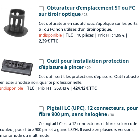
Obturateur d’emplacement ST ou FC
sur tiroir optique
/ 28
Cet obturateur en caoutchouc s’applique sur les ports
ST ou FC non utilisés d’un tiroir optique.
Indisponible
|
TLC
| 10 pièces | Prix HT : 1,99 € |
2,39 € TTC
Outil pour installation protection
d’épissure à pincer
/ 29
Cet outil sertit les protections d’épissure. Outil robuste
en acier anodisé noir, qualité professionnelle.
Indisponible
|
TLC
| Prix HT : 353,43 € |
424,12 € TTC
Pigtail LC (UPC), 12 connecteurs, pour
fibre 900 µm, sans halogène
/ 30
Ce pigtail LC est à 12 connecteurs et fibres selon code
couleur, pour fibre 900 µm et à gaine LSZH. Il existe en plusieurs versions
monomode ou multimode.