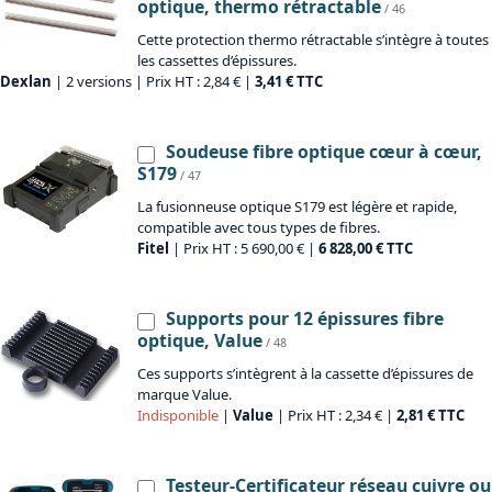
optique, thermo rétractable
/ 46
Cette protection thermo rétractable s’intègre à toutes
les cassettes d’épissures.
Dexlan
| 2 versions | Prix HT : 2,84 € |
3,41 € TTC
Soudeuse fibre optique cœur à cœur,
S179
/ 47
La fusionneuse optique S179 est légère et rapide,
compatible avec tous types de fibres.
Fitel
| Prix HT : 5 690,00 € |
6 828,00 € TTC
Supports pour 12 épissures fibre
optique, Value
/ 48
Ces supports s’intègrent à la cassette d’épissures de
marque Value.
Indisponible
|
Value
| Prix HT : 2,34 € |
2,81 € TTC
Testeur-Certificateur réseau cuivre ou