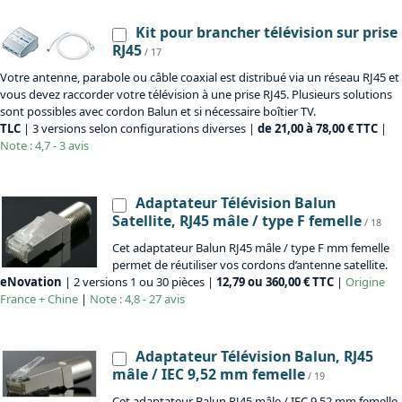
Kit pour brancher télévision sur prise
RJ45
/ 17
Votre antenne, parabole ou câble coaxial est distribué via un réseau RJ45 et
vous devez raccorder votre télévision à une prise RJ45. Plusieurs solutions
sont possibles avec cordon Balun et si nécessaire boîtier TV.
TLC
| 3 versions selon configurations diverses |
de 21,00 à 78,00 € TTC
|
Note : 4,7 - 3 avis
Adaptateur Télévision Balun
Satellite, RJ45 mâle / type F femelle
/ 18
Cet adaptateur Balun RJ45 mâle / type F mm femelle
permet de réutiliser vos cordons d’antenne satellite.
eNovation
| 2 versions 1 ou 30 pièces |
12,79 ou 360,00 € TTC
|
Origine
France + Chine
|
Note : 4,8 - 27 avis
Adaptateur Télévision Balun, RJ45
mâle / IEC 9,52 mm femelle
/ 19
Cet adaptateur Balun RJ45 mâle / IEC 9,52 mm femelle