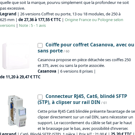
quelle que soit la marque, pourvu simplement que la profondeur ne soit
pas excessive.
Legrand
| 26 versions Coffret ou porte, 13 ou 18 modules, de 250 à
625 mm |
de 27,36 à 177,55 € TTC
|
Origine
France ou Pologne selon
versions
|
Note : 5 - 1 avis
Coiffe pour coffret Casanova, avec ou
sans porte
/ 60
Casanova propose en pièce détachée ses coiffes 250
et 375, avec ou sans la porte associée.
Casanova
| 6 versions 8 prises |
de 11,20 à 29,47 € TTC
Connecteur RJ45, Cat6, blindé SFTP
(STP), à clipser sur rail DIN
/ 61
Cette prise RJ45 Cat6 blindée présente l’avantage de se
clipser directement sur un rail DIN, sans nécessiter un
support. Le raccordement du câble se fait par le haut
et le brassage par le bas, avec possibilité d’inverser.
Legrand
| Cat6, Blindé SFTP (STP), 1 pièce | Prix HT : 21,00 € |
25,20 € TTC
|