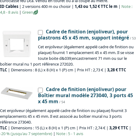
Euroclasse feu Dca. Vendu en touret ou à la coupe au mètre.
ID Cables
| 2 versions 400 m ou choisir |
1,43 ou 1,52 € TTC le m
|
Note :
4,8 - 8 avis
|
Green
Cadre de finition (enjoliveur), pour
plastrons 45 x 45 mm, support intégré
/ 53
Cet enjoliveur (également appelé cadre de finition ou
plaque) fournit 1 emplacement 45 x 45 mm. Il se visse
toute boite d&039;encastrement 71 mm ou sur le
boîtier mural nu 1 port référence 272020.
TLC
| Dimensions : 8 (L) x 8 (H) x 1 (P) cm | Prix HT : 2,73 € |
3,28 € TTC
Cadre de finition (enjoliveur) pour
Boîtier mural modèle 273040, 3 ports 45
x 45 mm
/ 54
Cet enjoliveur (également appelé cadre de finition ou plaque) fournit 3
emplacements 45 x 45 mm. Il est associé au boîtier mural nu 3 ports
référence 273040.
TLC
| Dimensions : 15 (L) x 8 (H) x 1 (P) cm | Prix HT : 2,74 € |
3,29 € TTC
|
-20 % (jusqu'au 7 septembre)
|
Note : 5 - 1 avis