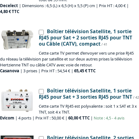
Decelect
| Dimensions : 6,5 (L) x 6,5 (H) x 5,5 (P) cm | Prix HT : 4,00 € |
4,80 € TTC
Boîtier télévision Satellite, 1 sortie
RJ45 pour Sat + 2 sorties RJ45 pour TNT
ou Câble (CATV), compact
/ 41
Cette carte TV permet d’envoyer vers une prise RJ45
du réseau la télévision par satellite et sur deux autres prises la télévision
Hertzienne TNT ou câble CATV avec voie de retour.
Casanova
| 3 prises | Prix HT : 54,54 € |
65,45 € TTC
Boîtier télévision Satellite, 1 sortie
RJ45 pour Sat + 3 sorties RJ45 pour TNT
/ 42
Cette carte TV RJ45 est polyvalente : soit 1 x SAT et 3 x
TNT, soit 4 x TNT.
Evicom
| 4 ports | Prix HT : 50,00 € |
60,00 € TTC
|
Note : 4,5 - 4 avis
Boîtier télévision Satellite, 2 sorties