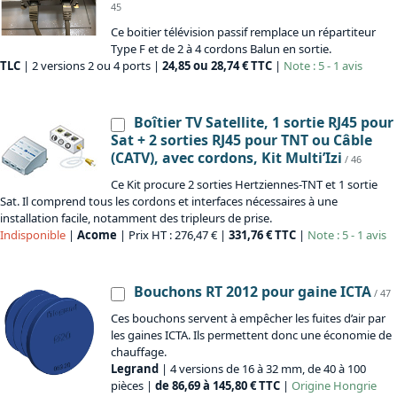
45
Ce boitier télévision passif remplace un répartiteur
Type F et de 2 à 4 cordons Balun en sortie.
TLC
| 2 versions 2 ou 4 ports |
24,85 ou 28,74 € TTC
|
Note : 5 - 1 avis
Boîtier TV Satellite, 1 sortie RJ45 pour
Sat + 2 sorties RJ45 pour TNT ou Câble
(CATV), avec cordons, Kit Multi’Izi
/ 46
Ce Kit procure 2 sorties Hertziennes-TNT et 1 sortie
Sat. Il comprend tous les cordons et interfaces nécessaires à une
installation facile, notamment des tripleurs de prise.
Indisponible
|
Acome
| Prix HT : 276,47 € |
331,76 € TTC
|
Note : 5 - 1 avis
Bouchons RT 2012 pour gaine ICTA
/ 47
Ces bouchons servent à empêcher les fuites d’air par
les gaines ICTA. Ils permettent donc une économie de
chauffage.
Legrand
| 4 versions de 16 à 32 mm, de 40 à 100
pièces |
de 86,69 à 145,80 € TTC
|
Origine
Hongrie