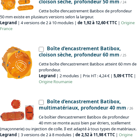
cloison sèche, profondeur 50 mm
/ 24
Cette boîte d’encastrement Batibox de profondeur
50 mm existe en plusieurs versions selon la largeur.
Legrand
| 4 versions de 2 à 10 modules |
de 1,92 à 12,60 € TTC
|
Origine
France
Boîte d’encastrement Batibox,
cloison sèche, profondeur 60 mm
/ 25
Cette boîte d’encastrement Batibox atteint 60 mm de
profondeur.
Legrand
| 2 modules | Prix HT : 4,24 € |
5,09 € TTC
|
Origine
Roumanie
Boîte d’encastrement Batibox,
multimatériaux, profondeur 40 mm
/ 26
Ce boîtier d’encastrement Batibox de profondeur
40 mm se monte aussi bien par étriers, scellement
(maçonnerie) ou injection de colle. Il est adapté à tous types de matériaux.
Legrand
| 3 versions de 2 à 8 modules |
de 2,52 à 11,98 € TTC
|
Origine