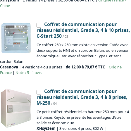
XHsystem
| 2 versions 4 prises |
58,56 ou 64,64 € TTC
|
Origine
France +
Chine
Coffret de communication pour
réseau résidentiel, Grade 3, 4 à 10 prises,
C-Start 250
/ 03
Ce coffret 250 x 250 mm existe en version Cat6a avec
deux supports HNI et un cordon Balun, ou en version
économique Cat6 avec répartiteur Type F et sans
cordon Balun.
Casanova
| 4 versions 4 ou 8 prises |
de 12,00 à 79,87 € TTC
|
Origine
France
|
Note : 5 - 1 avis
Coffret de communication pour
réseau résidentiel, Grade 3, 4 à 8 prises,
M-250
/ 04
Ce petit coffret résidentiel en hauteur 250 mm pour 4
à 8 prises Keystone présente les avantages d’être
solide et économique.
XHsystem
| 3 versions 4 prises, 302 W |