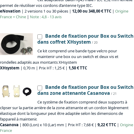
permet de réutiliser vos cordons d’antenne type IEC.
eNovation
| 2 versions 1 ou 30 pièces |
12,00 ou 348,00 € TTC
|
Origine
France + Chine
|
Note : 4,8 - 13 avis
Bande de fixation pour Box ou Switch
dans coffret XHsystem
/ 20
Ce kit comprend une bande type velcro pour
maintenir une box ou un switch et deux vis et
rondelles adaptés aux montants XHsystem
XHsystem
| 0,70 m | Prix HT : 1,25 € |
1,50 € TTC
Bande de fixation pour Box ou Switch
dans zone attenante Casanova
/ 21
Ce système de fixation comprend deux supports à
clipser sur la partie arrière de la zone attenante et un cordon légèrement
élastique dont la longueur peut être adaptée selon les dimensions de
l’appareil à maintenir.
Casanova
| 800 (Lon) x 10 (Lar) mm | Prix HT : 7,68 € |
9,22 € TTC
|
Origine
France