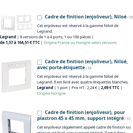
Cadre de finition (enjoliveur), Niloé
/ 55
Cet enjoliveur est réservé à la gamme Niloè de
Legrand.
Legrand
| 8 versions de 1 à 4 ports, 1 ou 100 pièces |
de 1,57 à 164,51 € TTC
|
Origine
France ou Hongrie selon versions
Cadre de finition (enjoliveur), Niloé,
avec porte-étiquette
/ 56
Cet enjoliveur est réservé à la gamme Niloé de
Legrand. Il est livré avec quatre étiquettes blanches.
Legrand
| 1 port | Prix HT : 2,24 € |
2,69 € TTC
|
Origine
Hongrie
Cadre de finition (enjoliveur), pour
plastron 45 x 45 mm, support intégré
/ 57
Cet enjoliveur (également appelé cadre de finition ou
plaque) est livré avec support intégré. Il peut donc