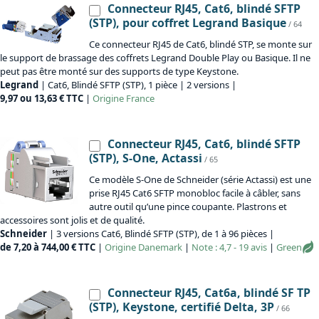
Connecteur RJ45, Cat6, blindé SFTP
(STP), pour coffret Legrand Basique
/ 64
Ce connecteur RJ45 de Cat6, blindé STP, se monte sur
le support de brassage des coffrets Legrand Double Play ou Basique. Il ne
peut pas être monté sur des supports de type Keystone.
Legrand
| Cat6, Blindé SFTP (STP), 1 pièce | 2 versions |
9,97 ou 13,63 € TTC
|
Origine
France
Connecteur RJ45, Cat6, blindé SFTP
(STP), S-One, Actassi
/ 65
Ce modèle S-One de Schneider (série Actassi) est une
prise RJ45 Cat6 SFTP monobloc facile à câbler, sans
autre outil qu’une pince coupante. Plastrons et
accessoires sont jolis et de qualité.
Schneider
| 3 versions Cat6, Blindé SFTP (STP), de 1 à 96 pièces |
de 7,20 à 744,00 € TTC
|
Origine
Danemark
|
Note : 4,7 - 19 avis
|
Green
Connecteur RJ45, Cat6a, blindé SF TP
(STP), Keystone, certifié Delta, 3P
/ 66