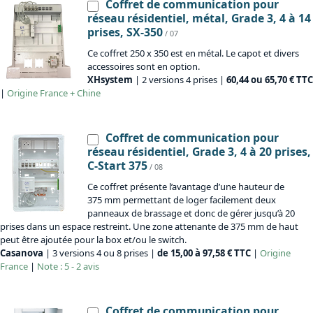
Coffret de communication pour
réseau résidentiel, métal, Grade 3, 4 à 14
prises, SX-350
/ 07
Ce coffret 250 x 350 est en métal. Le capot et divers
accessoires sont en option.
XHsystem
| 2 versions 4 prises |
60,44 ou 65,70 € TTC
|
Origine
France + Chine
Coffret de communication pour
réseau résidentiel, Grade 3, 4 à 20 prises,
C-Start 375
/ 08
Ce coffret présente l’avantage d’une hauteur de
375 mm permettant de loger facilement deux
panneaux de brassage et donc de gérer jusqu’à 20
prises dans un espace restreint. Une zone attenante de 375 mm de haut
peut être ajoutée pour la box et/ou le switch.
Casanova
| 3 versions 4 ou 8 prises |
de 15,00 à 97,58 € TTC
|
Origine
France
|
Note : 5 - 2 avis
Coffret de communication pour