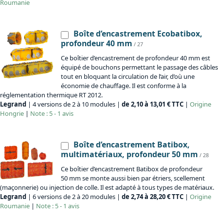
Roumanie
Boîte d’encastrement Ecobatibox,
profondeur 40 mm
/ 27
Ce boîtier d’encastrement de profondeur 40 mm est
équipé de bouchons permettant le passage des câbles
tout en bloquant la circulation de l’air, d’où une
économie de chauffage. Il est conforme à la
réglementation thermique RT 2012.
Legrand
| 4 versions de 2 à 10 modules |
de 2,10 à 13,01 € TTC
|
Origine
Hongrie
|
Note : 5 - 1 avis
Boîte d’encastrement Batibox,
multimatériaux, profondeur 50 mm
/ 28
Ce boîtier d’encastrement Batibox de profondeur
50 mm se monte aussi bien par étriers, scellement
(maçonnerie) ou injection de colle. Il est adapté à tous types de matériaux.
Legrand
| 6 versions de 2 à 20 modules |
de 2,74 à 28,20 € TTC
|
Origine
Roumanie
|
Note : 5 - 1 avis