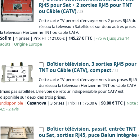
RJ45 pour Sat + 2 sorties RJ45 pour TNT
ou Câble (CATV)
/ 43
Cette carte TV permet d’envoyer vers 2 prises RJ45 du
réseau la télévision Satellite et sur deux autres prises
la télévision Hertzienne TNT ou câble CATV.
Sofim
| 4 prises | Prix HT : 121,06 € |
145,27 € TTC
|
-75 % (jusqu'au 14
août)
|
Origine
Europe
Boîtier télévision, 3 sorties RJ45 pour
TNT ou Câble (CATV), compact
/ 44
Cette carte TV permet d’envoyer vers trois prises RJ45
du réseau la télévision Hertzienne TNT ou câble CATV
(mais pas satellite). Une voie de retour indispensable pour CATV est
disponible sur deux des trois prises.
Indisponible
|
Casanova
| 3 prises | Prix HT : 75,00 € |
90,00 € TTC
|
Note :
4,5 - 2 avis
Boîtier télévision, passif, entrée TNT
ou Sat, sorties RJ45, puce Balun intégrée
/