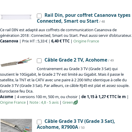
Rail Din, pour coffret Casanova types
Connected, Smart ou Start
/ 48
Ce rail DIN est adapté aux coffrets de communication Casanova de
génération 2018 : Connected, Smart ou Start. Peut aussi servir d’obturateur.
Casanova
| Prix HT : 5,33 € |
6,40 € TTC
|
Origine
France
Câble Grade 2 TV, Acohome
/ 49
Contrairement au Grade 3 TV (Grade 3 Sat) qui
soutient le 10Gigabit, le Grade 2 TV est limité au Gigabit. Mais il passe le
satellite, la TNT et la CATV avec une paire à 2 200 Mhz identique à celle du
Grade 3 TV (Grade 3 Sat). Par ailleurs, ce câble RJ45 est plat et assez souple.
Euroclasse feu Dca.
Acome
| 4 versions 100 m, 500 m, ou choisir |
de 1,15 à 1,27 € TTC le m
|
Origine
France
|
Note : 4,8 - 5 avis
|
Green
Câble Grade 3 TV (Grade 3 Sat),
Acohome, R7900A
/ 50