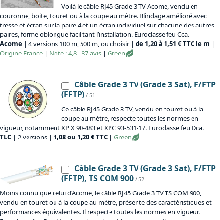
Voilà le câble RJ45 Grade 3 TV Acome, vendu en
couronne, boite, touret ou à la coupe au mètre. Blindage amélioré avec
tresse et écran sur la paire 4 et un écran individuel sur chacune des autres
paires, forme oblongue facilitant l’installation. Euroclasse feu Cca.
Acome
| 4 versions 100 m, 500 m, ou choisir |
de 1,20 à 1,51 € TTC le m
|
Origine
France
|
Note : 4,8 - 87 avis
|
Green
Câble Grade 3 TV (Grade 3 Sat), F/FTP
(FFTP)
/ 51
Ce câble RJ45 Grade 3 TV, vendu en touret ou à la
coupe au mètre, respecte toutes les normes en
vigueur, notamment XP X 90-483 et XPC 93-531-17. Euroclasse feu Dca.
TLC
| 2 versions |
1,08 ou 1,20 € TTC
|
Green
Câble Grade 3 TV (Grade 3 Sat), F/FTP
(FFTP), TS COM 900
/ 52
Moins connu que celui d’Acome, le câble RJ45 Grade 3 TV TS COM 900,
vendu en touret ou à la coupe au mètre, présente des caractéristiques et
performances équivalentes. Il respecte toutes les normes en vigueur.