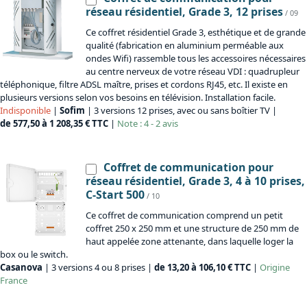
réseau résidentiel, Grade 3, 12 prises
/ 09
Ce coffret résidentiel Grade 3, esthétique et de grande
qualité (fabrication en aluminium perméable aux
ondes Wifi) rassemble tous les accessoires nécessaires
au centre nerveux de votre réseau VDI : quadrupleur
téléphonique, filtre ADSL maître, prises et cordons RJ45, etc. Il existe en
plusieurs versions selon vos besoins en télévision. Installation facile.
Indisponible
|
Sofim
| 3 versions 12 prises, avec ou sans boîtier TV |
de 577,50 à 1 208,35 € TTC
|
Note : 4 - 2 avis
Coffret de communication pour
réseau résidentiel, Grade 3, 4 à 10 prises,
C-Start 500
/ 10
Ce coffret de communication comprend un petit
coffret 250 x 250 mm et une structure de 250 mm de
haut appelée zone attenante, dans laquelle loger la
box ou le switch.
Casanova
| 3 versions 4 ou 8 prises |
de 13,20 à 106,10 € TTC
|
Origine
France