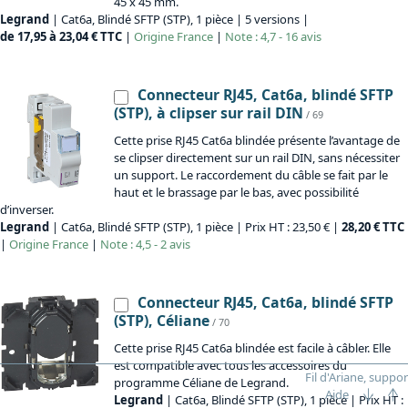
45 x 45 mm.
Legrand
| Cat6a, Blindé SFTP (STP), 1 pièce | 5 versions |
de 17,95 à 23,04 € TTC
|
Origine
France
|
Note : 4,7 - 16 avis
Connecteur RJ45, Cat6a, blindé SFTP
(STP), à clipser sur rail DIN
/ 69
Cette prise RJ45 Cat6a blindée présente l’avantage de
se clipser directement sur un rail DIN, sans nécessiter
un support. Le raccordement du câble se fait par le
haut et le brassage par le bas, avec possibilité
d’inverser.
Legrand
| Cat6a, Blindé SFTP (STP), 1 pièce | Prix HT : 23,50 € |
28,20 € TTC
|
Origine
France
|
Note : 4,5 - 2 avis
Connecteur RJ45, Cat6a, blindé SFTP
(STP), Céliane
/ 70
Cette prise RJ45 Cat6a blindée est facile à câbler. Elle
est compatible avec tous les accessoires du
Fil d'Ariane, suppor
programme Céliane de Legrand.
Aide
Legrand
| Cat6a, Blindé SFTP (STP), 1 pièce | Prix HT :