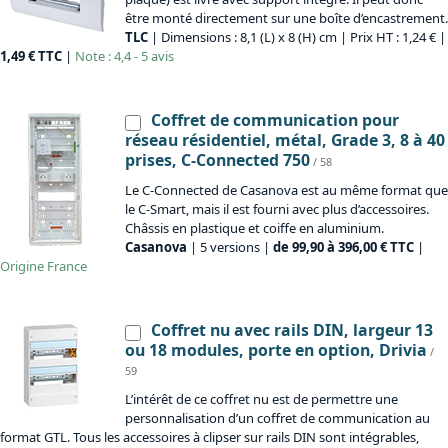
être monté directement sur une boîte d’encastrement.
TLC
| Dimensions : 8,1 (L) x 8 (H) cm | Prix HT : 1,24 € |
1,49 € TTC
|
Note : 4,4 - 5 avis
Coffret de communication pour
réseau résidentiel, métal, Grade 3, 8 à 40
prises, C-Connected 750
/ 58
Le C-Connected de Casanova est au même format que
le C-Smart, mais il est fourni avec plus d’accessoires.
Châssis en plastique et coiffe en aluminium.
Casanova
| 5 versions |
de 99,90 à 396,00 € TTC
|
Origine
France
Coffret nu avec rails DIN, largeur 13
ou 18 modules, porte en option, Drivia
/
59
L’intérêt de ce coffret nu est de permettre une
personnalisation d’un coffret de communication au
format GTL. Tous les accessoires à clipser sur rails DIN sont intégrables,