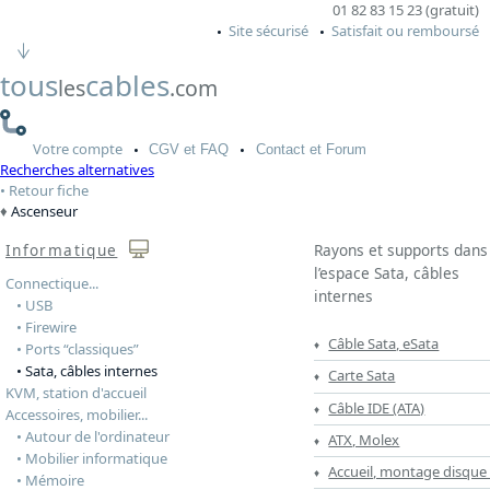
01 82 83 15 23 (gratuit)
Site sécurisé
Satisfait ou remboursé
tous
cables
les
.com
Votre
compte
CGV
et FAQ
Contact
et Forum
Recherches alternatives
Retour fiche
Ascenseur
Informatique
Rayons et supports dans
l’espace Sata, câbles
Connectique...
internes
• USB
• Firewire
Câble Sata, eSata
• Ports “classiques”
• Sata, câbles internes
Carte Sata
KVM, station d'accueil
Câble IDE (ATA)
Accessoires, mobilier...
• Autour de l'ordinateur
ATX, Molex
• Mobilier informatique
Accueil, montage disque
• Mémoire