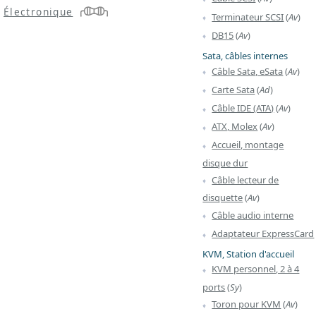
Électronique
Terminateur SCSI
(
Av
)
DB15
(
Av
)
Sata, câbles internes
Câble Sata, eSata
(
Av
)
Carte Sata
(
Ad
)
Câble IDE (ATA)
(
Av
)
ATX, Molex
(
Av
)
Accueil, montage
disque dur
Câble lecteur de
disquette
(
Av
)
Câble audio interne
Adaptateur ExpressCard
KVM, Station d'accueil
KVM personnel, 2 à 4
ports
(
Sy
)
Toron pour KVM
(
Av
)