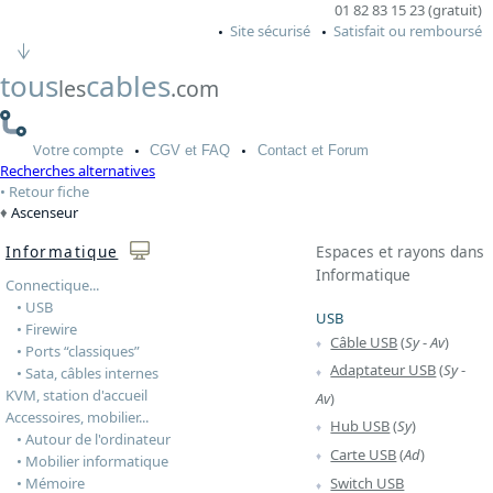
01 82 83 15 23 (gratuit)
Site sécurisé
Satisfait ou remboursé
tous
cables
les
.com
Votre
compte
CGV
et FAQ
Contact
et Forum
Recherches alternatives
Retour fiche
Ascenseur
Informatique
Espaces et rayons dans
Informatique
Connectique...
• USB
USB
• Firewire
Câble USB
(
Sy
-
Av
)
• Ports “classiques”
Adaptateur USB
(
Sy
-
• Sata, câbles internes
KVM, station d'accueil
Av
)
Accessoires, mobilier...
Hub USB
(
Sy
)
• Autour de l'ordinateur
Carte USB
(
Ad
)
• Mobilier informatique
• Mémoire
Switch USB