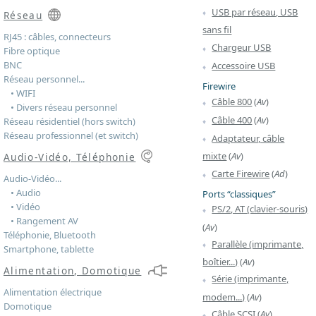
USB par réseau, USB
Réseau
sans fil
RJ45 : câbles, connecteurs
Chargeur USB
Fibre optique
BNC
Accessoire USB
Réseau personnel...
Firewire
• WIFI
Câble 800
(
Av
)
• Divers réseau personnel
Câble 400
(
Av
)
Réseau résidentiel (hors switch)
Réseau professionnel (et switch)
Adaptateur, câble
mixte
(
Av
)
Audio-Vidéo, Téléphonie
Carte Firewire
(
Ad
)
Audio-Vidéo...
• Audio
Ports “classiques”
• Vidéo
PS/2, AT (clavier-souris)
• Rangement AV
(
Av
)
Téléphonie, Bluetooth
Parallèle (imprimante,
Smartphone, tablette
boîtier...)
(
Av
)
Alimentation, Domotique
Série (imprimante,
Alimentation électrique
modem...)
(
Av
)
Domotique
Câble SCSI
(
Av
)