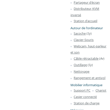
Partageur d'écran
Distributeur, KVM
inversé
Station d'accueil
Autour de l'ordinateur
Sacoche
(
Sy
)
Clavier-Souris
Webcam, haut-parleur
et son
Câble rétractable
(
Av
)
Outillage
(
Sy
)
Nettoyage
Rangement et antivol
Mobilier informatique
Support PC
Chariot
Casier connecté
Station de charge