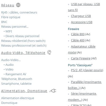
USB par réseau, USB
Réseau
sans fil
RJ45 : câbles, connecteurs
Chargeur USB
Fibre optique
BNC
Accessoire USB
Réseau personnel...
Firewire
• WIFI
Câble 800
(
Av
)
• Divers réseau personnel
Câble 400
(
Av
)
Réseau résidentiel (hors switch)
Réseau professionnel (et switch)
Adaptateur, câble
mixte
(
Av
)
Audio-Vidéo, Téléphonie
Carte Firewire
(
Ad
)
Audio-Vidéo...
• Audio
Ports “classiques”
• Vidéo
PS/2, AT (clavier-souris)
• Rangement AV
(
Av
)
Téléphonie, Bluetooth
Parallèle (imprimante,
Smartphone, tablette
boîtier...)
(
Av
)
Alimentation, Domotique
Série (imprimante,
Alimentation électrique
modem...)
(
Av
)
Domotique
Câble SCSI
(
Av
)