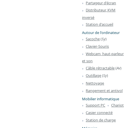
Partageur d'écran
Distributeur, KVM
inversé
Station d'accueil
Autour de l'ordinateur
Sacoche
(
Sy
)
Clavier-Souris
Webcam, haut-parleur
et son
Câble rétractable
(
Av
)
Outillage
(
Sy
)
Nettoyage
Rangement et antivol
Mobilier informatique
Support PC
Chariot
Casier connecté
Station de charge