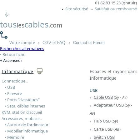
01 82 83 15 23 (gratuit)
Site sécurisé
Satisfait ou remboursé
tous
cables
les
.com
Votre
compte
CGV
et FAQ
Contact
et Forum
Recherches alternatives
Retour fiche
Ascenseur
Informatique
Espaces et rayons dans
Informatique
Connectique...
• USB
USB
• Firewire
Câble USB
(
Sy
-
Av
)
• Ports “classiques”
Adaptateur USB
(
Sy
-
• Sata, câbles internes
KVM, station d'accueil
Av
)
Accessoires, mobilier...
Hub USB
(
Sy
)
• Autour de l'ordinateur
Carte USB
(
Ad
)
• Mobilier informatique
• Mémoire
Switch USB