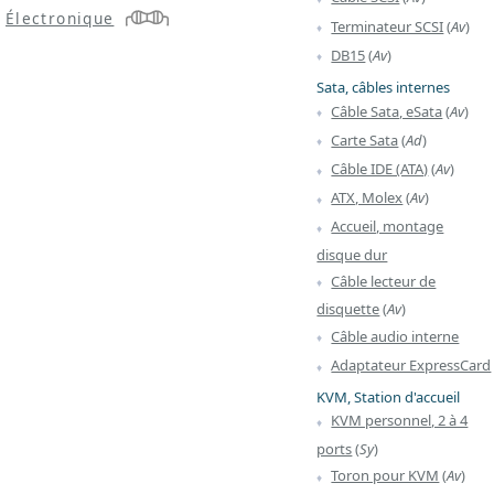
Électronique
Terminateur SCSI
(
Av
)
DB15
(
Av
)
Sata, câbles internes
Câble Sata, eSata
(
Av
)
Carte Sata
(
Ad
)
Câble IDE (ATA)
(
Av
)
ATX, Molex
(
Av
)
Accueil, montage
disque dur
Câble lecteur de
disquette
(
Av
)
Câble audio interne
Adaptateur ExpressCard
KVM, Station d'accueil
KVM personnel, 2 à 4
ports
(
Sy
)
Toron pour KVM
(
Av
)