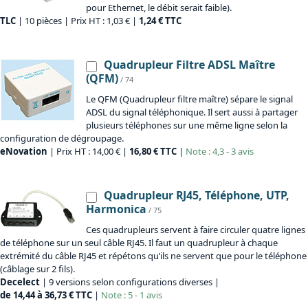
pour Ethernet, le débit serait faible).
TLC
| 10 pièces | Prix HT : 1,03 € |
1,24 € TTC
Quadrupleur Filtre ADSL Maître
(QFM)
/ 74
Le QFM (Quadrupleur filtre maître) sépare le signal
ADSL du signal téléphonique. Il sert aussi à partager
plusieurs téléphones sur une même ligne selon la
configuration de dégroupage.
eNovation
| Prix HT : 14,00 € |
16,80 € TTC
|
Note : 4,3 - 3 avis
Quadrupleur RJ45, Téléphone, UTP,
Harmonica
/ 75
Ces quadrupleurs servent à faire circuler quatre lignes
de téléphone sur un seul câble RJ45. Il faut un quadrupleur à chaque
extrémité du câble RJ45 et répétons qu’ils ne servent que pour le téléphone
(câblage sur 2 fils).
Decelect
| 9 versions selon configurations diverses |
de 14,44 à 36,73 € TTC
|
Note : 5 - 1 avis