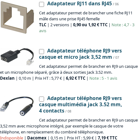
Adaptateur RJ11 dans RJ45
/ 06
Cet adaptateur permet de brancher une fiche RJ11
mâle dans une prise RJ45 femelle
TLC
| 2 versions |
0,90 ou 1,92 € TTC
|
Note : 4,7 - 3
avis
Adaptateur téléphone RJ9 vers
casque et micro jack 3,52 mm
/ 07
Cet adaptateur permet de brancher en RJ9 un casque
et un microphone séparé, grâce à deux sorties Jack 3.52 mm.
Dexlan
| 0,10 m | Prix HT : 5,77 € |
6,92 € TTC
|
Note : 5 - 1 avis
Adaptateur téléphone RJ9 vers
casque multimédia jack 3.52 mm,
4 contacts
/ 08
Cet adaptateur permet de brancher en RJ9 un casque
3,52 mm avec microphone intégré, par exemple le casque de votre
téléphone, en remplacement du combiné téléphonique.
Indisponible
|
Dacomex
| 0,15 m | Prix HT : 5,99 € |
7,19 € TTC