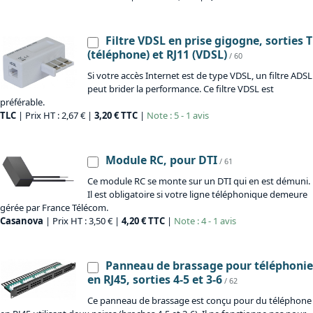
Filtre VDSL en prise gigogne, sorties T
(téléphone) et RJ11 (VDSL)
/ 60
Si votre accès Internet est de type VDSL, un filtre ADSL
peut brider la performance. Ce filtre VDSL est
préférable.
TLC
| Prix HT : 2,67 € |
3,20 € TTC
|
Note : 5 - 1 avis
Module RC, pour DTI
/ 61
Ce module RC se monte sur un DTI qui en est démuni.
Il est obligatoire si votre ligne téléphonique demeure
gérée par France Télécom.
Casanova
| Prix HT : 3,50 € |
4,20 € TTC
|
Note : 4 - 1 avis
Panneau de brassage pour téléphonie
en RJ45, sorties 4-5 et 3-6
/ 62
Ce panneau de brassage est conçu pour du téléphone