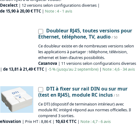
Decelect
| 12 versions selon configurations diverses |
de 15,90 à 20,00 € TTC
|
Note : 4 - 1 avis
Doubleur RJ45, toutes versions pour
Ethernet, téléphone, TV, audio
/ 50
Ce doubleur existe en de nombreuses versions selon
les applications à partager : téléphone, télévision,
ethernet et bien d’autres possibilités.
Casanova
| 11 versions selon configurations diverses
|
de 13,81 à 21,49 € TTC
|
-5 % (jusqu'au 2 septembre)
|
Note : 4,6 - 34 avis
DTI à fixer sur rail DIN ou sur mur
(test en RJ45), module RC inclus
/ 51
Ce DTI (dispositif de terminaison intérieur) avec
module RC intégré répond aux normes officielles. Il
comprend 3 sorties.
eNovation
| Prix HT : 8,86 € |
10,63 € TTC
|
Note : 4,7 - 6 avis