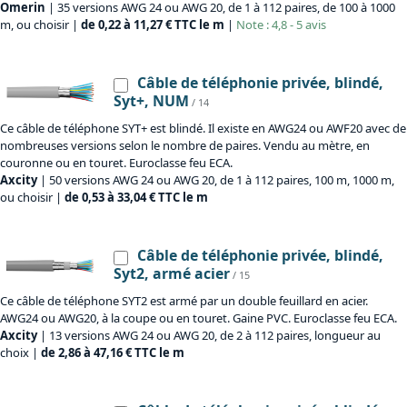
Omerin
| 35 versions AWG 24 ou AWG 20, de 1 à 112 paires, de 100 à 1000
m, ou choisir |
de 0,22 à 11,27 € TTC le m
|
Note : 4,8 - 5 avis
Câble de téléphonie privée, blindé,
Syt+, NUM
/ 14
Ce câble de téléphone SYT+ est blindé. Il existe en AWG24 ou AWF20 avec de
nombreuses versions selon le nombre de paires. Vendu au mètre, en
couronne ou en touret. Euroclasse feu ECA.
Axcity
| 50 versions AWG 24 ou AWG 20, de 1 à 112 paires, 100 m, 1000 m,
ou choisir |
de 0,53 à 33,04 € TTC le m
Câble de téléphonie privée, blindé,
Syt2, armé acier
/ 15
Ce câble de téléphone SYT2 est armé par un double feuillard en acier.
AWG24 ou AWG20, à la coupe ou en touret. Gaine PVC. Euroclasse feu ECA.
Axcity
| 13 versions AWG 24 ou AWG 20, de 2 à 112 paires, longueur au
choix |
de 2,86 à 47,16 € TTC le m