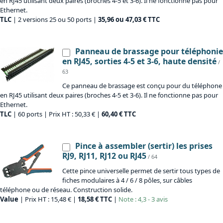
en RJ45 utilisant deux paires (broches 4-5 et 3-6). Il ne fonctionne pas pour
Ethernet.
TLC
| 2 versions 25 ou 50 ports |
35,96 ou 47,03 € TTC
Panneau de brassage pour téléphonie
en RJ45, sorties 4-5 et 3-6, haute densité
/
63
Ce panneau de brassage est conçu pour du téléphone
en RJ45 utilisant deux paires (broches 4-5 et 3-6). Il ne fonctionne pas pour
Ethernet.
TLC
| 60 ports | Prix HT : 50,33 € |
60,40 € TTC
Pince à assembler (sertir) les prises
RJ9, RJ11, RJ12 ou RJ45
/ 64
Cette pince universelle permet de sertir tous types de
fiches modulaires à 4 / 6 / 8 pôles, sur câbles
téléphone ou de réseau. Construction solide.
Value
| Prix HT : 15,48 € |
18,58 € TTC
|
Note : 4,3 - 3 avis