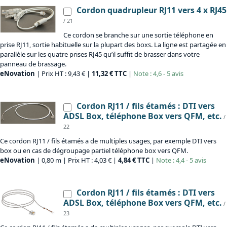
Cordon quadrupleur RJ11 vers 4 x RJ45
/ 21
Ce cordon se branche sur une sortie téléphone en
prise RJ11, sortie habituelle sur la plupart des boxs. La ligne est partagée en
parallèle sur les quatre prises RJ45 qu’il suffit de brasser dans votre
panneau de brassage.
eNovation
| Prix HT : 9,43 € |
11,32 € TTC
|
Note : 4,6 - 5 avis
Cordon RJ11 / fils étamés : DTI vers
ADSL Box, téléphone Box vers QFM, etc.
/
22
Ce cordon RJ11 / fils étamés a de multiples usages, par exemple DTI vers
box ou en cas de dégroupage partiel téléphone box vers QFM.
eNovation
| 0,80 m | Prix HT : 4,03 € |
4,84 € TTC
|
Note : 4,4 - 5 avis
Cordon RJ11 / fils étamés : DTI vers
ADSL Box, téléphone Box vers QFM, etc.
/
23