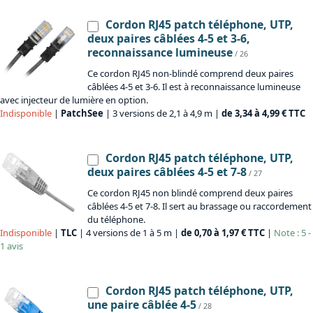
Cordon RJ45 patch téléphone, UTP,
deux paires câblées 4-5 et 3-6,
reconnaissance lumineuse
/ 26
Ce cordon RJ45 non-blindé comprend deux paires
câblées 4-5 et 3-6. Il est à reconnaissance lumineuse
avec injecteur de lumière en option.
Indisponible
|
PatchSee
| 3 versions de 2,1 à 4,9 m |
de 3,34 à 4,99 € TTC
Cordon RJ45 patch téléphone, UTP,
deux paires câblées 4-5 et 7-8
/ 27
Ce cordon RJ45 non blindé comprend deux paires
câblées 4-5 et 7-8. Il sert au brassage ou raccordement
du téléphone.
Indisponible
|
TLC
| 4 versions de 1 à 5 m |
de 0,70 à 1,97 € TTC
|
Note : 5 -
1 avis
Cordon RJ45 patch téléphone, UTP,
une paire câblée 4-5
/ 28