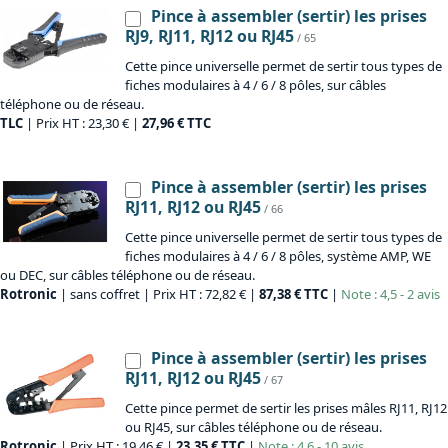
Pince à assembler (sertir) les prises
RJ9, RJ11, RJ12 ou RJ45
/ 65
Cette pince universelle permet de sertir tous types de
fiches modulaires à 4 / 6 / 8 pôles, sur câbles
téléphone ou de réseau.
TLC
| Prix HT : 23,30 € |
27,96 € TTC
Pince à assembler (sertir) les prises
RJ11, RJ12 ou RJ45
/ 66
Cette pince universelle permet de sertir tous types de
fiches modulaires à 4 / 6 / 8 pôles, système AMP, WE
ou DEC, sur câbles téléphone ou de réseau.
Rotronic
| sans coffret | Prix HT : 72,82 € |
87,38 € TTC
|
Note : 4,5 - 2 avis
Pince à assembler (sertir) les prises
RJ11, RJ12 ou RJ45
/ 67
Cette pince permet de sertir les prises mâles RJ11, RJ12
ou RJ45, sur câbles téléphone ou de réseau.
Rotronic
| Prix HT : 19,46 € |
23,35 € TTC
|
Note : 4,6 - 10 avis