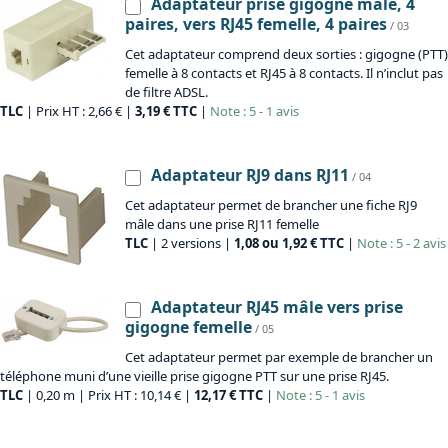
Adaptateur prise gigogne mâle, 4
paires, vers RJ45 femelle, 4 paires
/ 03
Cet adaptateur comprend deux sorties : gigogne (PTT)
femelle à 8 contacts et RJ45 à 8 contacts. Il n’inclut pas
de filtre ADSL.
TLC
| Prix HT : 2,66 € |
3,19 € TTC
|
Note : 5 - 1 avis
Adaptateur RJ9 dans RJ11
/ 04
Cet adaptateur permet de brancher une fiche RJ9
mâle dans une prise RJ11 femelle
TLC
| 2 versions |
1,08 ou 1,92 € TTC
|
Note : 5 - 2 avis
Adaptateur RJ45 mâle vers prise
gigogne femelle
/ 05
Cet adaptateur permet par exemple de brancher un
téléphone muni d’une vieille prise gigogne PTT sur une prise RJ45.
TLC
| 0,20 m | Prix HT : 10,14 € |
12,17 € TTC
|
Note : 5 - 1 avis