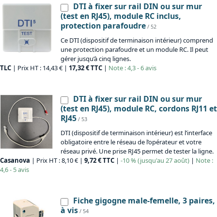
DTI à fixer sur rail DIN ou sur mur
(test en RJ45), module RC inclus,
protection parafoudre
/ 52
Ce DTI (dispositif de terminaison intérieur) comprend
une protection parafoudre et un module RC. Il peut
gérer jusqu’à cinq lignes.
TLC
| Prix HT : 14,43 € |
17,32 € TTC
|
Note : 4,3 - 6 avis
DTI à fixer sur rail DIN ou sur mur
(test en RJ45), module RC, cordons RJ11 et
RJ45
/ 53
DTI (dispositif de terminaison intérieur) est l’interface
obligatoire entre le réseau de l’opérateur et votre
réseau privé. Une prise RJ45 permet de tester la ligne.
Casanova
| Prix HT : 8,10 € |
9,72 € TTC
|
-10 % (jusqu'au 27 août)
|
Note :
4,6 - 5 avis
Fiche gigogne male-femelle, 3 paires,
à vis
/ 54