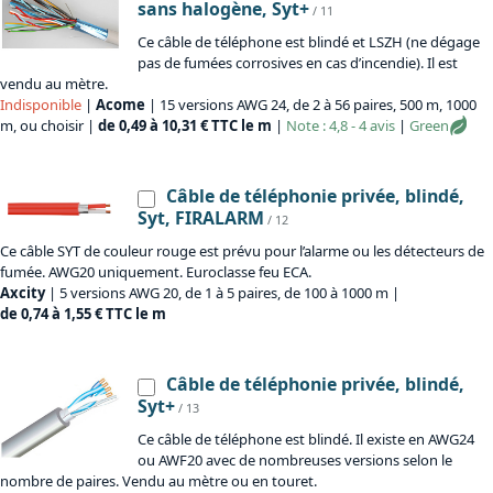
sans halogène, Syt+
/ 11
Ce câble de téléphone est blindé et LSZH (ne dégage
pas de fumées corrosives en cas d’incendie). Il est
vendu au mètre.
Indisponible
|
Acome
| 15 versions AWG 24, de 2 à 56 paires, 500 m, 1000
m, ou choisir |
de 0,49 à 10,31 € TTC le m
|
Note : 4,8 - 4 avis
|
Green
Câble de téléphonie privée, blindé,
Syt, FIRALARM
/ 12
Ce câble SYT de couleur rouge est prévu pour l’alarme ou les détecteurs de
fumée. AWG20 uniquement. Euroclasse feu ECA.
Axcity
| 5 versions AWG 20, de 1 à 5 paires, de 100 à 1000 m |
de 0,74 à 1,55 € TTC le m
Câble de téléphonie privée, blindé,
Syt+
/ 13
Ce câble de téléphone est blindé. Il existe en AWG24
ou AWF20 avec de nombreuses versions selon le
nombre de paires. Vendu au mètre ou en touret.