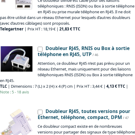
Ce doubleur blindé est câblé pour des liaisons
téléphoniques : RNIS (ISDN) ou Box à sortie téléphone
en RJ45 ou prise murale téléphone en RJ45. Il ne doit
pas être utilisé dans un réseau Ethernet pour lesquels d’autres doubleurs
(avec d’autres câblages) sont proposés.
Telegartner
| Prix HT : 18,19 € |
21,83 € TTC
Doubleur RJ45, RNIS ou Box à sortie
téléphone en RJ45, UTP
/ 46
Attention, ce doubleur RJ45 n’est pas prévu pour un
réseau Ethernet, mais uniquement pour des liaisons
téléphoniques RNIS (ISDN) ou Box à sortie téléphone
en RJ45.
TLC
| Dimensions : 7 (L) x 2 (H) x 4 (P) cm | Prix HT : 3,44 € |
4,13 € TTC
|
Note : 5 - 18 avis
Doubleur RJ45, toutes versions pour
Ethernet, téléphone, compact, DPM
/ 47
Ce doubleur compact existe en de nombreuses
versions pour partager des signaux de type téléphone