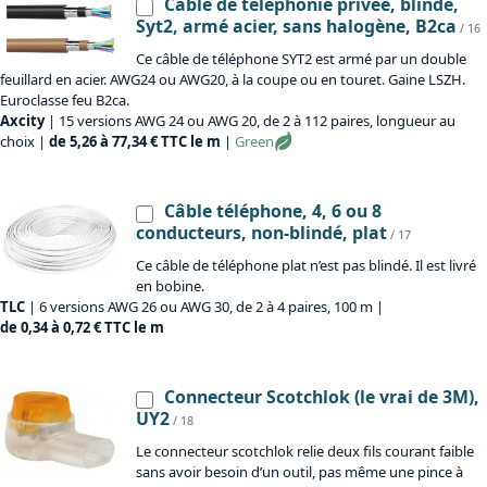
Câble de téléphonie privée, blindé,
Syt2, armé acier, sans halogène, B2ca
/ 16
Ce câble de téléphone SYT2 est armé par un double
feuillard en acier. AWG24 ou AWG20, à la coupe ou en touret. Gaine LSZH.
Euroclasse feu B2ca.
Axcity
| 15 versions AWG 24 ou AWG 20, de 2 à 112 paires, longueur au
choix |
de 5,26 à 77,34 € TTC le m
|
Green
Câble téléphone, 4, 6 ou 8
conducteurs, non-blindé, plat
/ 17
Ce câble de téléphone plat n’est pas blindé. Il est livré
en bobine.
TLC
| 6 versions AWG 26 ou AWG 30, de 2 à 4 paires, 100 m |
de 0,34 à 0,72 € TTC le m
Connecteur Scotchlok (le vrai de 3M),
UY2
/ 18
Le connecteur scotchlok relie deux fils courant faible
sans avoir besoin d’un outil, pas même une pince à