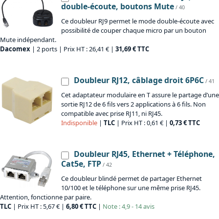
double-écoute, boutons Mute
/ 40
Ce doubleur RJ9 permet le mode double-écoute avec
possibilité de couper chaque micro par un bouton
Mute indépendant.
Dacomex
| 2 ports | Prix HT : 26,41 € |
31,69 € TTC
Doubleur RJ12, câblage droit 6P6C
/ 41
Cet adaptateur modulaire en T assure le partage d’une
sortie RJ12 de 6 fils vers 2 applications à 6 fils. Non
compatible avec prise RJ11, ni RJ45.
Indisponible
|
TLC
| Prix HT : 0,61 € |
0,73 € TTC
Doubleur RJ45, Ethernet + Téléphone,
Cat5e, FTP
/ 42
Ce doubleur blindé permet de partager Ethernet
10/100 et le téléphone sur une même prise RJ45.
Attention, fonctionne par paire.
TLC
| Prix HT : 5,67 € |
6,80 € TTC
|
Note : 4,9 - 14 avis