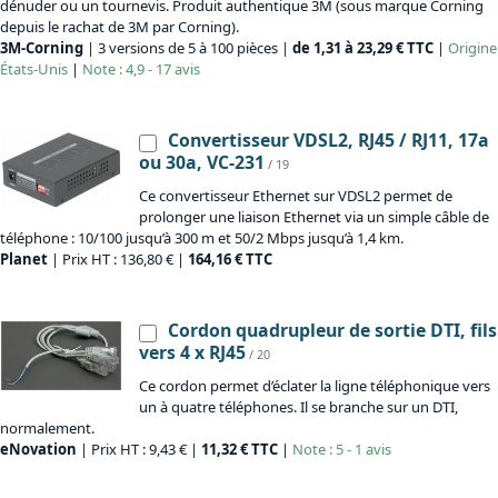
dénuder ou un tournevis. Produit authentique 3M (sous marque Corning
depuis le rachat de 3M par Corning).
3M-Corning
| 3 versions de 5 à 100 pièces |
de 1,31 à 23,29 € TTC
|
Origine
États-Unis
|
Note : 4,9 - 17 avis
Convertisseur VDSL2, RJ45 / RJ11, 17a
ou 30a, VC-231
/ 19
Ce convertisseur Ethernet sur VDSL2 permet de
prolonger une liaison Ethernet via un simple câble de
téléphone : 10/100 jusqu’à 300 m et 50/2 Mbps jusqu’à 1,4 km.
Planet
| Prix HT : 136,80 € |
164,16 € TTC
Cordon quadrupleur de sortie DTI, fils
vers 4 x RJ45
/ 20
Ce cordon permet d’éclater la ligne téléphonique vers
un à quatre téléphones. Il se branche sur un DTI,
normalement.
eNovation
| Prix HT : 9,43 € |
11,32 € TTC
|
Note : 5 - 1 avis