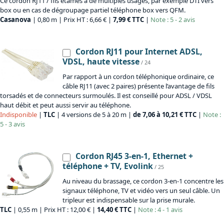
Ce cordon RJ11 / fils étamés a de multiples usages, par exemple DTI vers
box ou en cas de dégroupage partiel téléphone box vers QFM.
Casanova
| 0,80 m | Prix HT : 6,66 € |
7,99 € TTC
|
Note : 5 - 2 avis
Cordon RJ11 pour Internet ADSL,
VDSL, haute vitesse
/ 24
Par rapport à un cordon téléphonique ordinaire, ce
câble RJ11 (avec 2 paires) présente l’avantage de fils
torsadés et de connecteurs surmoulés. Il est conseillé pour ADSL / VDSL
haut débit et peut aussi servir au téléphone.
Indisponible
|
TLC
| 4 versions de 5 à 20 m |
de 7,06 à 10,21 € TTC
|
Note :
5 - 3 avis
Cordon RJ45 3-en-1, Ethernet +
téléphone + TV, Evolink
/ 25
Au niveau du brassage, ce cordon 3-en-1 concentre les
signaux téléphone, TV et vidéo vers un seul câble. Un
tripleur est indispensable sur la prise murale.
TLC
| 0,55 m | Prix HT : 12,00 € |
14,40 € TTC
|
Note : 4 - 1 avis