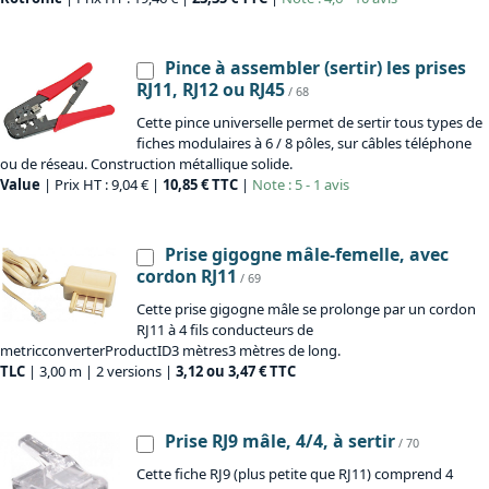
Pince à assembler (sertir) les prises
RJ11, RJ12 ou RJ45
/ 68
Cette pince universelle permet de sertir tous types de
fiches modulaires à 6 / 8 pôles, sur câbles téléphone
ou de réseau. Construction métallique solide.
Value
| Prix HT : 9,04 € |
10,85 € TTC
|
Note : 5 - 1 avis
Prise gigogne mâle-femelle, avec
cordon RJ11
/ 69
Cette prise gigogne mâle se prolonge par un cordon
RJ11 à 4 fils conducteurs de
metricconverterProductID3 mètres3 mètres de long.
TLC
| 3,00 m | 2 versions |
3,12 ou 3,47 € TTC
Prise RJ9 mâle, 4/4, à sertir
/ 70
Cette fiche RJ9 (plus petite que RJ11) comprend 4