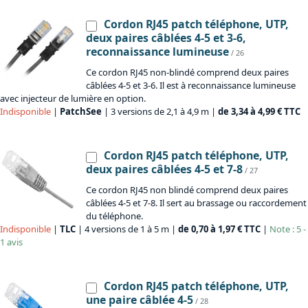
Cordon RJ45 patch téléphone, UTP,
deux paires câblées 4-5 et 3-6,
reconnaissance lumineuse
/ 26
Ce cordon RJ45 non-blindé comprend deux paires
câblées 4-5 et 3-6. Il est à reconnaissance lumineuse
avec injecteur de lumière en option.
Indisponible
|
PatchSee
| 3 versions de 2,1 à 4,9 m |
de 3,34 à 4,99 € TTC
Cordon RJ45 patch téléphone, UTP,
deux paires câblées 4-5 et 7-8
/ 27
Ce cordon RJ45 non blindé comprend deux paires
câblées 4-5 et 7-8. Il sert au brassage ou raccordement
du téléphone.
Indisponible
|
TLC
| 4 versions de 1 à 5 m |
de 0,70 à 1,97 € TTC
|
Note : 5 -
1 avis
Cordon RJ45 patch téléphone, UTP,
une paire câblée 4-5
/ 28