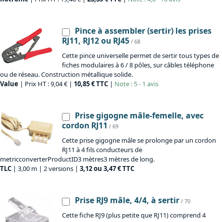
Pince à assembler (sertir) les prises
RJ11, RJ12 ou RJ45
/ 68
Cette pince universelle permet de sertir tous types de
fiches modulaires à 6 / 8 pôles, sur câbles téléphone
ou de réseau. Construction métallique solide.
Value
| Prix HT : 9,04 € |
10,85 € TTC
|
Note : 5 - 1 avis
Prise gigogne mâle-femelle, avec
cordon RJ11
/ 69
Cette prise gigogne mâle se prolonge par un cordon
RJ11 à 4 fils conducteurs de
metricconverterProductID3 mètres3 mètres de long.
TLC
| 3,00 m | 2 versions |
3,12 ou 3,47 € TTC
Prise RJ9 mâle, 4/4, à sertir
/ 70
Cette fiche RJ9 (plus petite que RJ11) comprend 4