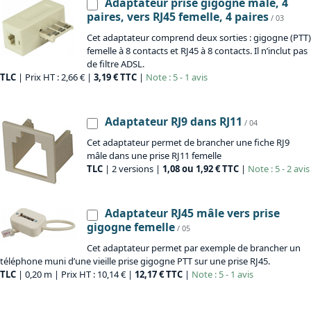
Adaptateur prise gigogne mâle, 4
paires, vers RJ45 femelle, 4 paires
/ 03
Cet adaptateur comprend deux sorties : gigogne (PTT)
femelle à 8 contacts et RJ45 à 8 contacts. Il n’inclut pas
de filtre ADSL.
TLC
| Prix HT : 2,66 € |
3,19 € TTC
|
Note : 5 - 1 avis
Adaptateur RJ9 dans RJ11
/ 04
Cet adaptateur permet de brancher une fiche RJ9
mâle dans une prise RJ11 femelle
TLC
| 2 versions |
1,08 ou 1,92 € TTC
|
Note : 5 - 2 avis
Adaptateur RJ45 mâle vers prise
gigogne femelle
/ 05
Cet adaptateur permet par exemple de brancher un
téléphone muni d’une vieille prise gigogne PTT sur une prise RJ45.
TLC
| 0,20 m | Prix HT : 10,14 € |
12,17 € TTC
|
Note : 5 - 1 avis