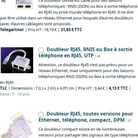
Ce doubleur blindé est câblé pour des liaisons
téléphoniques : RNIS (ISDN) ou Box à sortie téléphone
en RJ45 ou prise murale téléphone en RJ45. Il ne doit
pas être utilisé dans un réseau Ethernet pour lesquels d’autres doubleurs
(avec d’autres câblages) sont proposés.
Telegartner
| Prix HT : 18,19 € |
21,83 € TTC
Doubleur RJ45, RNIS ou Box à sortie
téléphone en RJ45, UTP
/ 46
Attention, ce doubleur RJ45 n’est pas prévu pour un
réseau Ethernet, mais uniquement pour des liaisons
téléphoniques RNIS (ISDN) ou Box à sortie téléphone
en RJ45.
TLC
| Dimensions : 7 (L) x 2 (H) x 4 (P) cm | Prix HT : 3,44 € |
4,13 € TTC
|
Note : 5 - 18 avis
Doubleur RJ45, toutes versions pour
Ethernet, téléphone, compact, DPM
/ 47
Ce doubleur compact existe en de nombreuses
versions pour partager des signaux de type téléphone