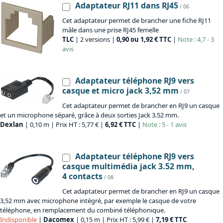
Adaptateur RJ11 dans RJ45
/ 06
Cet adaptateur permet de brancher une fiche RJ11
mâle dans une prise RJ45 femelle
TLC
| 2 versions |
0,90 ou 1,92 € TTC
|
Note : 4,7 - 3
avis
Adaptateur téléphone RJ9 vers
casque et micro jack 3,52 mm
/ 07
Cet adaptateur permet de brancher en RJ9 un casque
et un microphone séparé, grâce à deux sorties Jack 3.52 mm.
Dexlan
| 0,10 m | Prix HT : 5,77 € |
6,92 € TTC
|
Note : 5 - 1 avis
Adaptateur téléphone RJ9 vers
casque multimédia jack 3.52 mm,
4 contacts
/ 08
Cet adaptateur permet de brancher en RJ9 un casque
3,52 mm avec microphone intégré, par exemple le casque de votre
téléphone, en remplacement du combiné téléphonique.
Indisponible
|
Dacomex
| 0,15 m | Prix HT : 5,99 € |
7,19 € TTC