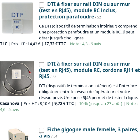
DTI à fixer sur rail DIN ou sur mur
(test en RJ45), module RC inclus,
protection parafoudre
/ 52
Ce DTI (dispositif de terminaison intérieur) comprend
une protection parafoudre et un module RC. Il peut
gérer jusqu’à cinq lignes.
TLC
| Prix HT : 14,43 € |
17,32 € TTC
|
Note : 4,3 - 6 avis
DTI à fixer sur rail DIN ou sur mur
(test en RJ45), module RC, cordons RJ11 et
RJ45
/ 53
DTI (dispositif de terminaison intérieur) est l’interface
obligatoire entre le réseau de l’opérateur et votre
réseau privé. Une prise RJ45 permet de tester la ligne.
Casanova
| Prix HT : 8,10 € |
9,72 € TTC
|
-10 % (jusqu'au 27 août)
|
Note :
4,6 - 5 avis
Fiche gigogne male-femelle, 3 paires,
à vis
/ 54