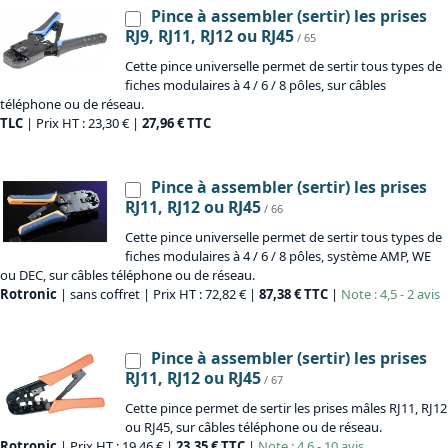
Pince à assembler (sertir) les prises
RJ9, RJ11, RJ12 ou RJ45
/ 65
Cette pince universelle permet de sertir tous types de
fiches modulaires à 4 / 6 / 8 pôles, sur câbles
téléphone ou de réseau.
TLC
| Prix HT : 23,30 € |
27,96 € TTC
Pince à assembler (sertir) les prises
RJ11, RJ12 ou RJ45
/ 66
Cette pince universelle permet de sertir tous types de
fiches modulaires à 4 / 6 / 8 pôles, système AMP, WE
ou DEC, sur câbles téléphone ou de réseau.
Rotronic
| sans coffret | Prix HT : 72,82 € |
87,38 € TTC
|
Note : 4,5 - 2 avis
Pince à assembler (sertir) les prises
RJ11, RJ12 ou RJ45
/ 67
Cette pince permet de sertir les prises mâles RJ11, RJ12
ou RJ45, sur câbles téléphone ou de réseau.
Rotronic
| Prix HT : 19,46 € |
23,35 € TTC
|
Note : 4,6 - 10 avis