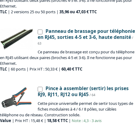
en RJ45 utilisant deux paires (broches 4-5 et 3-6). Il ne fonctionne pas pour
Ethernet.
TLC
| 2 versions 25 ou 50 ports |
35,96 ou 47,03 € TTC
Panneau de brassage pour téléphonie
en RJ45, sorties 4-5 et 3-6, haute densité
/
63
Ce panneau de brassage est conçu pour du téléphone
en RJ45 utilisant deux paires (broches 4-5 et 3-6). Il ne fonctionne pas pour
Ethernet.
TLC
| 60 ports | Prix HT : 50,33 € |
60,40 € TTC
Pince à assembler (sertir) les prises
RJ9, RJ11, RJ12 ou RJ45
/ 64
Cette pince universelle permet de sertir tous types de
fiches modulaires à 4 / 6 / 8 pôles, sur câbles
téléphone ou de réseau. Construction solide.
Value
| Prix HT : 15,48 € |
18,58 € TTC
|
Note : 4,3 - 3 avis