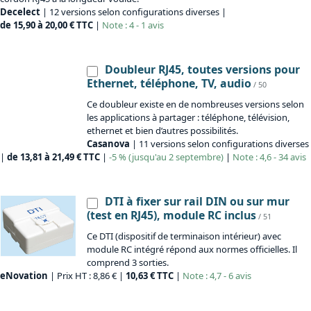
Decelect
| 12 versions selon configurations diverses |
de 15,90 à 20,00 € TTC
|
Note : 4 - 1 avis
Doubleur RJ45, toutes versions pour
Ethernet, téléphone, TV, audio
/ 50
Ce doubleur existe en de nombreuses versions selon
les applications à partager : téléphone, télévision,
ethernet et bien d’autres possibilités.
Casanova
| 11 versions selon configurations diverses
|
de 13,81 à 21,49 € TTC
|
-5 % (jusqu'au 2 septembre)
|
Note : 4,6 - 34 avis
DTI à fixer sur rail DIN ou sur mur
(test en RJ45), module RC inclus
/ 51
Ce DTI (dispositif de terminaison intérieur) avec
module RC intégré répond aux normes officielles. Il
comprend 3 sorties.
eNovation
| Prix HT : 8,86 € |
10,63 € TTC
|
Note : 4,7 - 6 avis