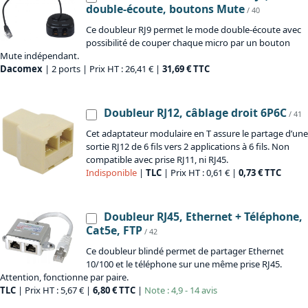
double-écoute, boutons Mute
/ 40
Ce doubleur RJ9 permet le mode double-écoute avec
possibilité de couper chaque micro par un bouton
Mute indépendant.
Dacomex
| 2 ports | Prix HT : 26,41 € |
31,69 € TTC
Doubleur RJ12, câblage droit 6P6C
/ 41
Cet adaptateur modulaire en T assure le partage d’une
sortie RJ12 de 6 fils vers 2 applications à 6 fils. Non
compatible avec prise RJ11, ni RJ45.
Indisponible
|
TLC
| Prix HT : 0,61 € |
0,73 € TTC
Doubleur RJ45, Ethernet + Téléphone,
Cat5e, FTP
/ 42
Ce doubleur blindé permet de partager Ethernet
10/100 et le téléphone sur une même prise RJ45.
Attention, fonctionne par paire.
TLC
| Prix HT : 5,67 € |
6,80 € TTC
|
Note : 4,9 - 14 avis