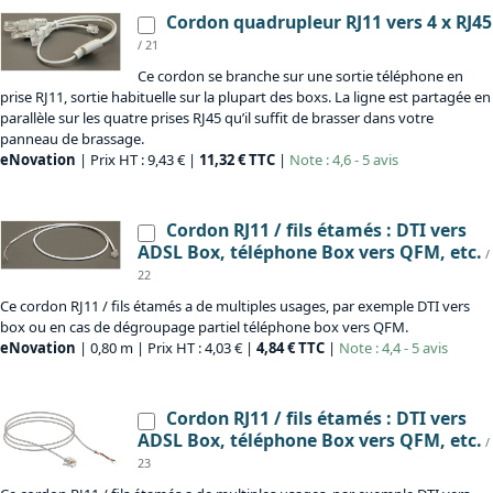
Cordon quadrupleur RJ11 vers 4 x RJ45
/ 21
Ce cordon se branche sur une sortie téléphone en
prise RJ11, sortie habituelle sur la plupart des boxs. La ligne est partagée en
parallèle sur les quatre prises RJ45 qu’il suffit de brasser dans votre
panneau de brassage.
eNovation
| Prix HT : 9,43 € |
11,32 € TTC
|
Note : 4,6 - 5 avis
Cordon RJ11 / fils étamés : DTI vers
ADSL Box, téléphone Box vers QFM, etc.
/
22
Ce cordon RJ11 / fils étamés a de multiples usages, par exemple DTI vers
box ou en cas de dégroupage partiel téléphone box vers QFM.
eNovation
| 0,80 m | Prix HT : 4,03 € |
4,84 € TTC
|
Note : 4,4 - 5 avis
Cordon RJ11 / fils étamés : DTI vers
ADSL Box, téléphone Box vers QFM, etc.
/
23