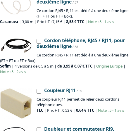
deuxième ligne
/ 37
Ce cordon RJ45 / RJ11 est dédié à une deuxième ligne
(FT + FT ou FT + Box).
Casanova
| 3,00 m | Prix HT : 7,15 € |
8,58 € TTC
|
Note : 5 - 1 avis
Cordon téléphone, RJ45 / RJ11, pour
deuxième ligne
/ 38
Ce cordon RJ45 / RJ11 est dédié à une deuxième ligne
(FT + FT ou FT + Box).
Sofim
| 4 versions de 0,5 à 5 m |
de 3,95 à 6,07 € TTC
|
Origine
Europe
|
Note : 5 - 2 avis
Coupleur RJ11
/ 39
Ce coupleur RJ11 permet de relier deux cordons
téléphoniques.
TLC
| Prix HT : 0,53 € |
0,64 € TTC
|
Note : 5 - 1 avis
Doubleur et commutateur RJ9,