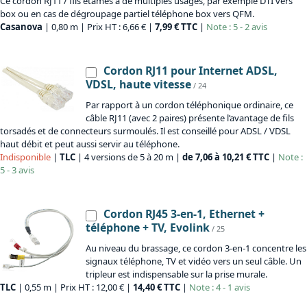
Ce cordon RJ11 / fils étamés a de multiples usages, par exemple DTI vers
box ou en cas de dégroupage partiel téléphone box vers QFM.
Casanova
| 0,80 m | Prix HT : 6,66 € |
7,99 € TTC
|
Note : 5 - 2 avis
Cordon RJ11 pour Internet ADSL,
VDSL, haute vitesse
/ 24
Par rapport à un cordon téléphonique ordinaire, ce
câble RJ11 (avec 2 paires) présente l’avantage de fils
torsadés et de connecteurs surmoulés. Il est conseillé pour ADSL / VDSL
haut débit et peut aussi servir au téléphone.
Indisponible
|
TLC
| 4 versions de 5 à 20 m |
de 7,06 à 10,21 € TTC
|
Note :
5 - 3 avis
Cordon RJ45 3-en-1, Ethernet +
téléphone + TV, Evolink
/ 25
Au niveau du brassage, ce cordon 3-en-1 concentre les
signaux téléphone, TV et vidéo vers un seul câble. Un
tripleur est indispensable sur la prise murale.
TLC
| 0,55 m | Prix HT : 12,00 € |
14,40 € TTC
|
Note : 4 - 1 avis