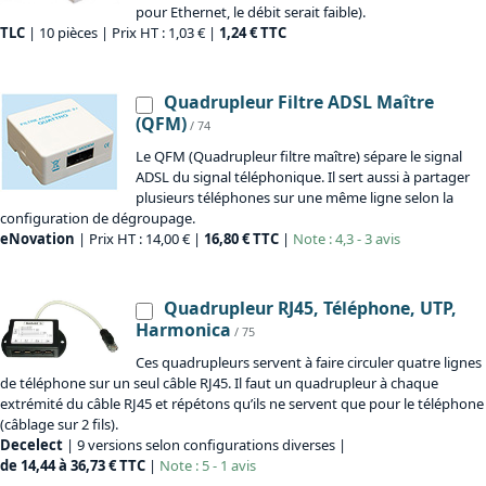
pour Ethernet, le débit serait faible).
TLC
| 10 pièces | Prix HT : 1,03 € |
1,24 € TTC
Quadrupleur Filtre ADSL Maître
(QFM)
/ 74
Le QFM (Quadrupleur filtre maître) sépare le signal
ADSL du signal téléphonique. Il sert aussi à partager
plusieurs téléphones sur une même ligne selon la
configuration de dégroupage.
eNovation
| Prix HT : 14,00 € |
16,80 € TTC
|
Note : 4,3 - 3 avis
Quadrupleur RJ45, Téléphone, UTP,
Harmonica
/ 75
Ces quadrupleurs servent à faire circuler quatre lignes
de téléphone sur un seul câble RJ45. Il faut un quadrupleur à chaque
extrémité du câble RJ45 et répétons qu’ils ne servent que pour le téléphone
(câblage sur 2 fils).
Decelect
| 9 versions selon configurations diverses |
de 14,44 à 36,73 € TTC
|
Note : 5 - 1 avis