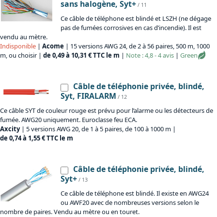
sans halogène, Syt+
/ 11
Ce câble de téléphone est blindé et LSZH (ne dégage
pas de fumées corrosives en cas d’incendie). Il est
vendu au mètre.
Indisponible
|
Acome
| 15 versions AWG 24, de 2 à 56 paires, 500 m, 1000
m, ou choisir |
de 0,49 à 10,31 € TTC le m
|
Note : 4,8 - 4 avis
|
Green
Câble de téléphonie privée, blindé,
Syt, FIRALARM
/ 12
Ce câble SYT de couleur rouge est prévu pour l’alarme ou les détecteurs de
fumée. AWG20 uniquement. Euroclasse feu ECA.
Axcity
| 5 versions AWG 20, de 1 à 5 paires, de 100 à 1000 m |
de 0,74 à 1,55 € TTC le m
Câble de téléphonie privée, blindé,
Syt+
/ 13
Ce câble de téléphone est blindé. Il existe en AWG24
ou AWF20 avec de nombreuses versions selon le
nombre de paires. Vendu au mètre ou en touret.