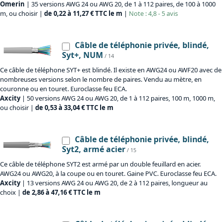
Omerin
| 35 versions AWG 24 ou AWG 20, de 1 à 112 paires, de 100 à 1000
m, ou choisir |
de 0,22 à 11,27 € TTC le m
|
Note : 4,8 - 5 avis
Câble de téléphonie privée, blindé,
Syt+, NUM
/ 14
Ce câble de téléphone SYT+ est blindé. Il existe en AWG24 ou AWF20 avec de
nombreuses versions selon le nombre de paires. Vendu au mètre, en
couronne ou en touret. Euroclasse feu ECA.
Axcity
| 50 versions AWG 24 ou AWG 20, de 1 à 112 paires, 100 m, 1000 m,
ou choisir |
de 0,53 à 33,04 € TTC le m
Câble de téléphonie privée, blindé,
Syt2, armé acier
/ 15
Ce câble de téléphone SYT2 est armé par un double feuillard en acier.
AWG24 ou AWG20, à la coupe ou en touret. Gaine PVC. Euroclasse feu ECA.
Axcity
| 13 versions AWG 24 ou AWG 20, de 2 à 112 paires, longueur au
choix |
de 2,86 à 47,16 € TTC le m