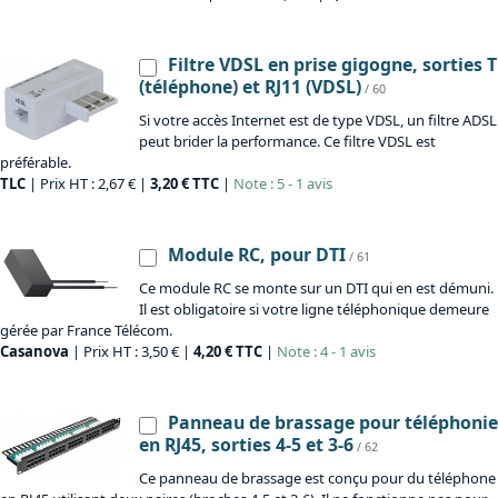
Filtre VDSL en prise gigogne, sorties T
(téléphone) et RJ11 (VDSL)
/ 60
Si votre accès Internet est de type VDSL, un filtre ADSL
peut brider la performance. Ce filtre VDSL est
préférable.
TLC
| Prix HT : 2,67 € |
3,20 € TTC
|
Note : 5 - 1 avis
Module RC, pour DTI
/ 61
Ce module RC se monte sur un DTI qui en est démuni.
Il est obligatoire si votre ligne téléphonique demeure
gérée par France Télécom.
Casanova
| Prix HT : 3,50 € |
4,20 € TTC
|
Note : 4 - 1 avis
Panneau de brassage pour téléphonie
en RJ45, sorties 4-5 et 3-6
/ 62
Ce panneau de brassage est conçu pour du téléphone