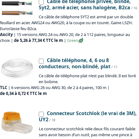
Câble de téléphonie privée, blindé,
Syt2, armé acier, sans halogène, B2ca
/ 16
Ce câble de téléphone SYT2 est armé par un double
feuillard en acier. AWG24 ou AWG20, à la coupe ou en touret. Gaine LSZH.
Euroclasse feu B2ca.
Axcity
| 15 versions AWG 24 ou AWG 20, de 2 à 112 paires, longueur au
choix |
de 5,26 à 77,34 € TTC le m
|
Green
Câble téléphone, 4, 6 ou 8
conducteurs, non-blindé, plat
/ 17
Ce câble de téléphone plat n’est pas blindé. Il est livré
en bobine.
TLC
| 6 versions AWG 26 ou AWG 30, de 2 à 4 paires, 100 m |
de 0,34 à 0,72 € TTC le m
Connecteur Scotchlok (le vrai de 3M),
UY2
/ 18
Le connecteur scotchlok relie deux fils courant faible
sans avoir besoin d’un outil, pas même une pince à