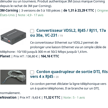
dénuder ou un tournevis. Produit authentique 3M (sous marque Corning
depuis le rachat de 3M par Corning).
3M-Corning
| 3 versions de 5 à 100 pièces |
de 1,31 à 23,29 € TTC
|
Origine
États-Unis
|
Note : 4,9 - 17 avis
Convertisseur VDSL2, RJ45 / RJ11, 17a
ou 30a, VC-231
/ 19
Ce convertisseur Ethernet sur VDSL2 permet de
prolonger une liaison Ethernet via un simple câble de
téléphone : 10/100 jusqu’à 300 m et 50/2 Mbps jusqu’à 1,4 km.
Planet
| Prix HT : 136,80 € |
164,16 € TTC
Cordon quadrupleur de sortie DTI, fils
vers 4 x RJ45
/ 20
Ce cordon permet d’éclater la ligne téléphonique vers
un à quatre téléphones. Il se branche sur un DTI,
normalement.
eNovation
| Prix HT : 9,43 € |
11,32 € TTC
|
Note : 5 - 1 avis